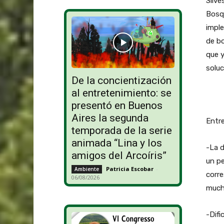
Silve
Bosqu
imple
de bo
que y
soluc
De la concientización
al entretenimiento: se
presentó en Buenos
Aires la segunda
Entre
temporada de la serie
animada “Lina y los
-La d
amigos del Arcoíris”
un pe
Patricia Escobar
-
Ambiente
corre
06/08/2026
mucho
-Difi