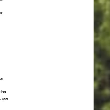
on
or
tina
s que