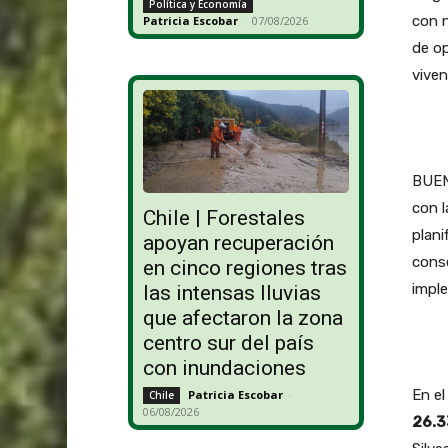
Política y Economía
con 
Patricia Escobar
-
07/08/2026
de op
viven
BUEN
con l
Chile | Forestales
plani
apoyan recuperación
conse
en cinco regiones tras
imple
las intensas lluvias
que afectaron la zona
centro sur del país
con inundaciones
En el
Patricia Escobar
-
Chile
06/08/2026
26.3