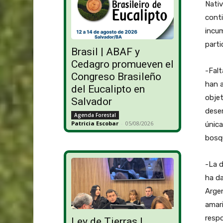
Nativ
conti
incum
parti
Brasil | ABAF y
Cedagro promueven el
-Falt
Congreso Brasileño
han 
del Eucalipto en
objet
Salvador
desem
Agenda Forestal
Patricia Escobar
-
05/08/2026
única
bosqu
-La d
ha da
Argen
amari
respo
Ley de Tierras |