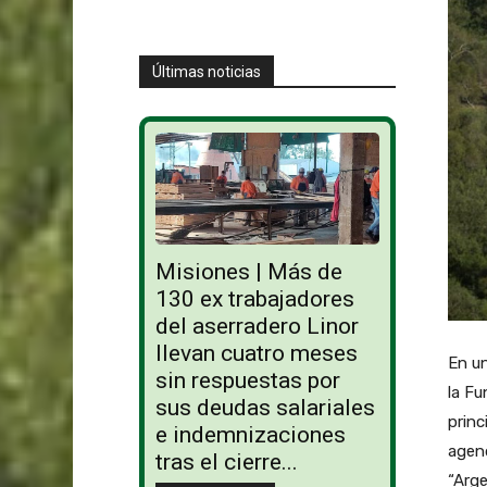
Últimas noticias
Misiones | Más de
130 ex trabajadores
del aserradero Linor
llevan cuatro meses
En un
sin respuestas por
la F
sus deudas salariales
princ
e indemnizaciones
agend
tras el cierre...
“Arg