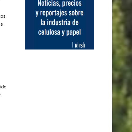
e
los
as
bido
e