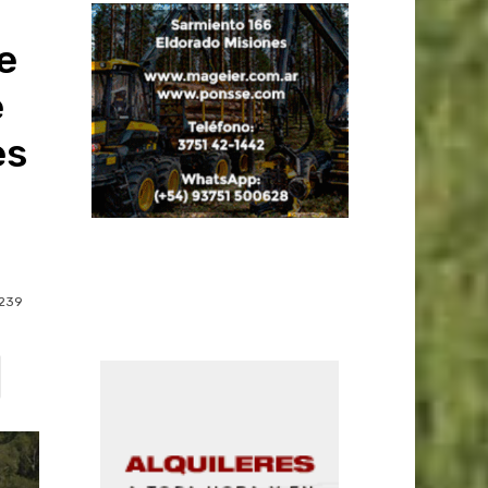
e
e
es
239