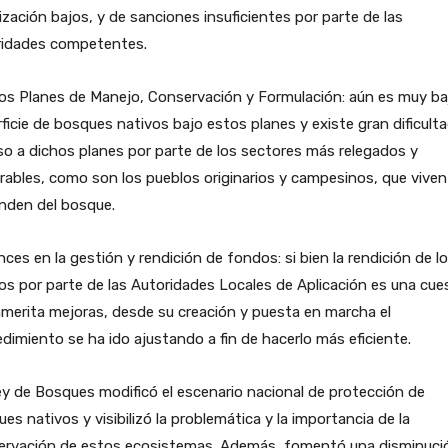
lización bajos, y de sanciones insuficientes por parte de las
ridades competentes.
s Planes de Manejo, Conservación y Formulación: aún es muy baj
ficie de bosques nativos bajo estos planes y existe gran dificult
o a dichos planes por parte de los sectores más relegados y
rables, como son los pueblos originarios y campesinos, que viven
nden del bosque.
ces en la gestión y rendición de fondos: si bien la rendición de l
s por parte de las Autoridades Locales de Aplicación es una cue
merita mejoras, desde su creación y puesta en marcha el
dimiento se ha ido ajustando a fin de hacerlo más eficiente.
y de Bosques modificó el escenario nacional de protección de
es nativos y visibilizó la problemática y la importancia de la
ervación de estos ecosistemas. Además, fomentó una disminuci