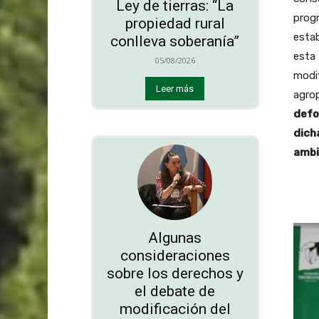
Ley de tierras: “La
progr
propiedad rural
estab
conlleva soberanía”
esta 
05/08/2026
modif
Leer más
agrop
defo
dich
ambi
Algunas
consideraciones
sobre los derechos y
el debate de
modificación del