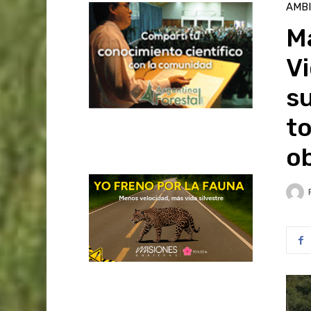
AMB
Ma
Vi
su
t
o