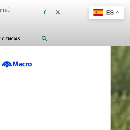
rial
ES
a
F CIENCIAS