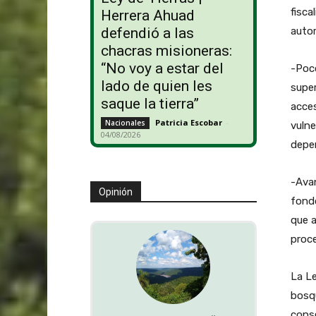
fisca
Herrera Ahuad
auto
defendió a las
chacras misioneras:
“No voy a estar del
-Poco
lado de quien les
super
saque la tierra”
acces
Patricia Escobar
-
Nacionales
vulne
04/08/2026
depe
-Avan
Opinión
fondo
que a
proce
La Le
bosqu
cons