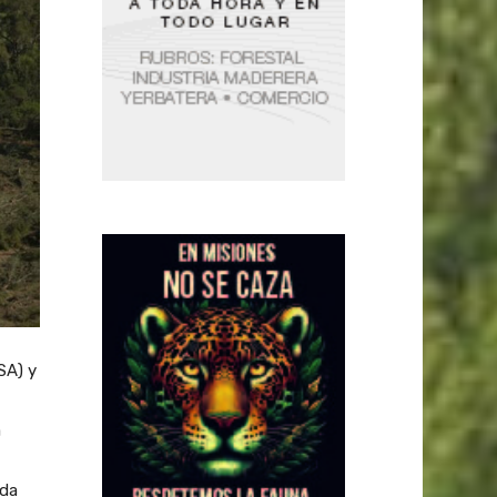
SA) y
a
uda