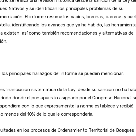
stre, se realiza una revisión histórica desde la sanción de la Ley d
es Nativos y se identifican los principales problemas de su
mentación. El informe resume los vacíos, brechas, barreras y cuel
tella, identificando los avances que ya ha habido, las herramient
a existen, así como también recomendaciones y alternativas de
ión.
 los principales hallazgos del informe se pueden mencionar:
esfinanciación sistemática de la Ley: desde su sanción no ha ha
ríodo donde el presupuesto asignado por el Congreso Nacional s
spondiera con lo que expresamente la norma establece y recibió
 menos del 10% de lo que le correspondería.
cultades en los procesos de Ordenamiento Territorial de Bosques