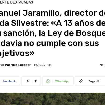
IENTE
DESTACADAS
nuel Jaramillo, director d
da Silvestre: «A 13 años d
 sanción, la Ley de Bosqu
odavía no cumple con sus
bjetivos»
Por
Patricia Escobar
18/06/2020
Facebook
X
WhatsApp
Copy URL