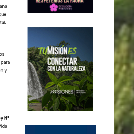
tana
que
al.
os
 para
ón y
y N°
Vida