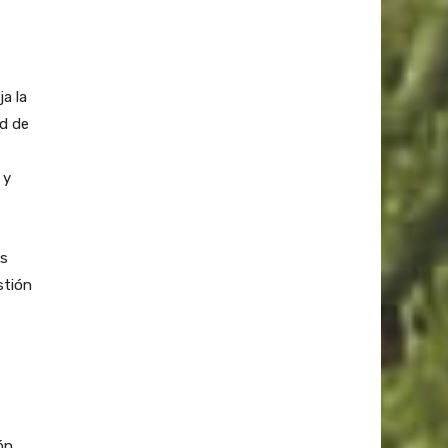
a la
ad de
 y
os
stión
ón