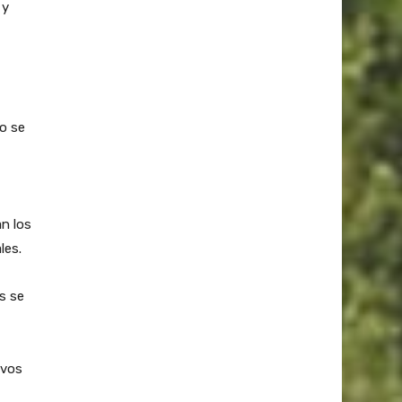
 y
no se
an los
les.
s se
ivos