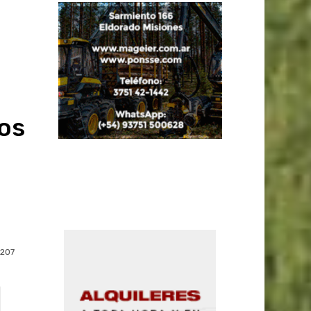
los
207