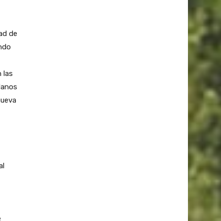
ad de
ndo
 las
danos
nueva
al
e