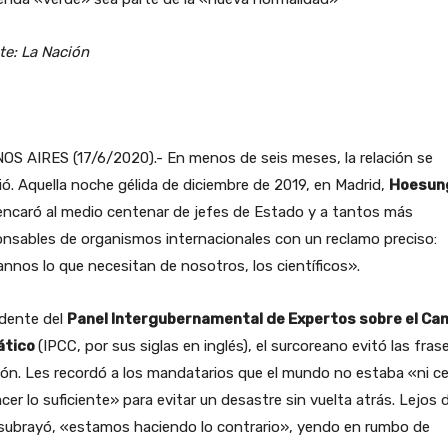
te: La Nación
S AIRES (17/6/2020).- En menos de seis meses, la relación se
tió. Aquella noche gélida de diciembre de 2019, en Madrid,
Hoesun
ncaró al medio centenar de jefes de Estado y a tantos más
nsables de organismos internacionales con un reclamo preciso:
nnos lo que necesitan de nosotros, los científicos».
idente del
Panel Intergubernamental de Expertos sobre el Ca
ático
(IPCC, por sus siglas en inglés), el surcoreano evitó las fras
ón. Les recordó a los mandatarios que el mundo no estaba «ni c
cer lo suficiente» para evitar un desastre sin vuelta atrás. Lejos 
 subrayó, «estamos haciendo lo contrario», yendo en rumbo de