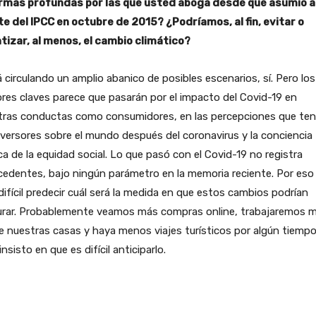
rmas profundas por las que usted aboga desde que asumió a
te del IPCC en octubre de 2015? ¿Podríamos, al fin, evitar o
ntizar, al menos, el cambio climático?
 circulando un amplio abanico de posibles escenarios, sí. Pero los
res claves parece que pasarán por el impacto del Covid-19 en
tras conductas como consumidores, en las percepciones que te
nversores sobre el mundo después del coronavirus y la conciencia
ca de la equidad social. Lo que pasó con el Covid-19 no registra
edentes, bajo ningún parámetro en la memoria reciente. Por eso
ifícil predecir cuál será la medida en que estos cambios podrían
urar. Probablemente veamos más compras online, trabajaremos 
 nuestras casas y haya menos viajes turísticos por algún tiempo
insisto en que es difícil anticiparlo.