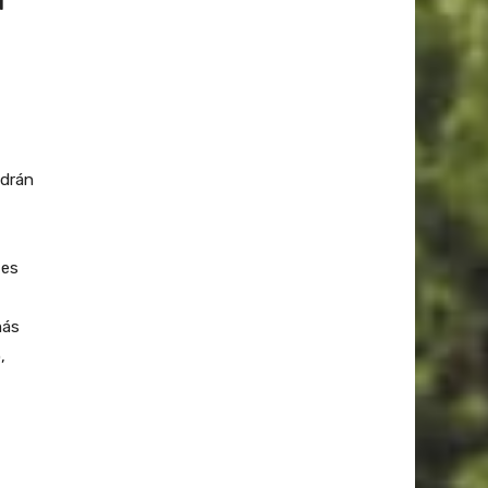
l
ndrán
 es
más
,