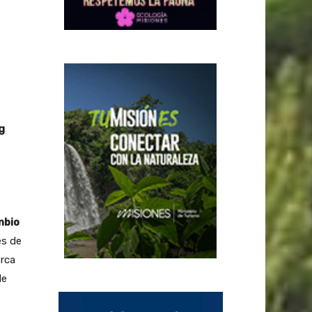
g
mbio
es de
erca
de