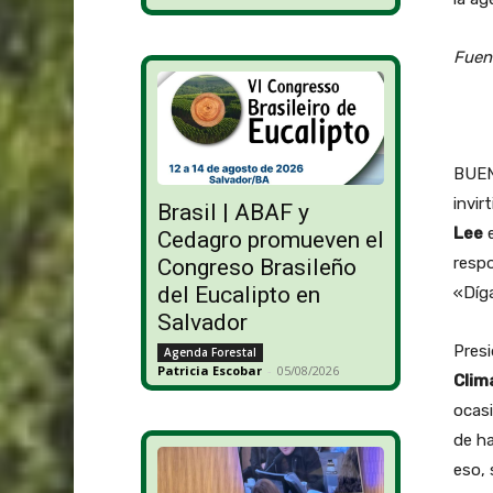
Fuen
BUENO
invir
Brasil | ABAF y
Lee
e
Cedagro promueven el
respo
Congreso Brasileño
del Eucalipto en
«Díga
Salvador
Pres
Agenda Forestal
Patricia Escobar
-
05/08/2026
Clim
ocasi
de ha
eso,