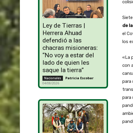
colis
Siete
Ley de Tierras |
de l
Herrera Ahuad
el Co
defendió a las
los e
chacras misioneras:
“No voy a estar del
«La 
lado de quien les
con a
saque la tierra”
cansa
Patricia Escobar
-
Nacionales
para 
04/08/2026
trans
para 
pande
ambie
pande