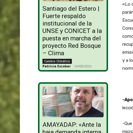
«Lo q
Santiago del Estero |
parám
Fuerte respaldo
Escue
institucional de la
Core
UNSE y CONICET a la
como 
puesta en marcha del
recup
proyecto Red Bosque
emisi
– Clima
y a l
Cambio Climático
Patricia Escobar
-
04/08/2026
norm
-Apo
lecc
-Que 
AMAYADAP: «Ante la
baja demanda interna,
micr