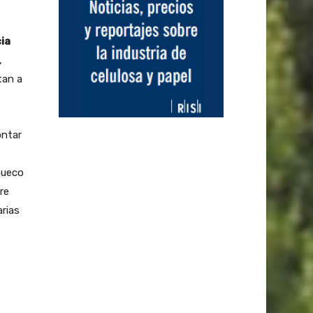
ia
,
tan a
ontar
hueco
re
rias