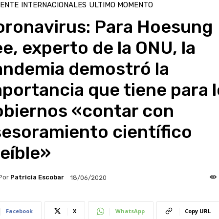
IENTE
INTERNACIONALES
ULTIMO MOMENTO
oronavirus: Para Hoesung
e, experto de la ONU, la
andemia demostró la
portancia que tiene para 
obiernos «contar con
esoramiento científico
eíble»
Por
Patricia Escobar
18/06/2020
Facebook
X
WhatsApp
Copy URL