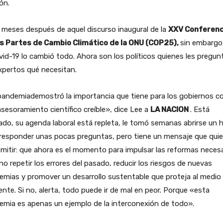
ión.
 meses después de aquel discurso inaugural de la
XXV Conferenc
as Partes de Cambio Climático de la ONU (COP25),
sin embargo
vid-19 lo cambió todo. Ahora son los políticos quienes les pregun
xpertos qué necesitan.
pandemiademostró la importancia que tiene para los gobiernos c
sesoramiento científico creíble», dice Lee a
LA NACION
. Está
do, su agenda laboral está repleta, le tomó semanas abrirse un 
responder unas pocas preguntas, pero tiene un mensaje que quie
mitir: que ahora es el momento para impulsar las reformas necesa
no repetir los errores del pasado, reducir los riesgos de nuevas
mias y promover un desarrollo sustentable que proteja al medio
nte. Si no, alerta, todo puede ir de mal en peor. Porque «esta
mia es apenas un ejemplo de la interconexión de todo».