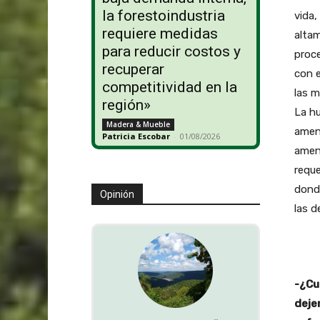
la forestoindustria
vida,
requiere medidas
altam
para reducir costos y
proce
recuperar
con e
competitividad en la
las m
región»
La hu
Madera & Mueble
amena
Patricia Escobar
-
01/08/2026
amena
reque
donde
Opinión
las d
-¿Cu
deje