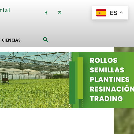
rial
ES
a
F CIENCIAS