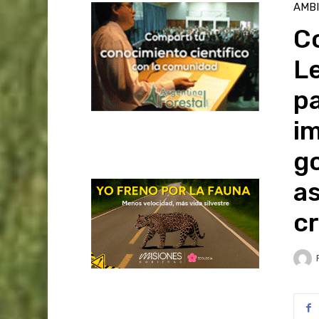
AMB
C
Le
p
im
g
as
cr