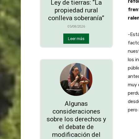
refo
Ley de tierras: “La
propiedad rural
fren
conlleva soberanía”
rale
05/08/2026
-Está
Leer más
facto
nues
los i
públi
antec
muy d
perd
desde
Algunas
pero 
consideraciones
sobre los derechos y
el debate de
modificación del