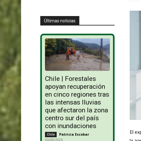
Últimas noticias
Chile | Forestales
apoyan recuperación
en cinco regiones tras
las intensas lluvias
que afectaron la zona
centro sur del país
con inundaciones
El ex
Patricia Escobar
-
Chile
06/08/2026
la ag