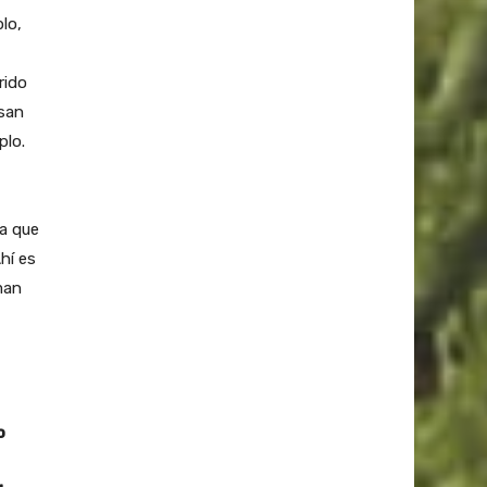
lo,
rido
usan
plo.
ca que
hí es
man
o