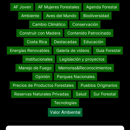
AF Joven
AF Mujeres Forestales
Agenda Forestal
Ambiente
Aves del Mundo
Biodiversidad
Cambio Climático
Conservación
Construir con Madera
Contenido Patrocinado
Costa Rica
Destacadas
Educación
Energías Renovables
Galería de videos
Guia Forestal
Institucionales
Legislación y proyectos
Manejo de Fuego
Memorias&Reconocimientos
Opinión
Parques Nacionales
Precios de Productos Forestales
Pueblos Originarios
Reservas Naturales Privadas
Salud
Sur Forestal
Tecnologías
Valor Ambiental