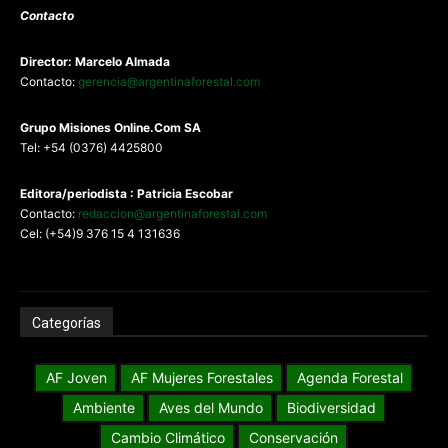
Contacto
Director: Marcelo Almada
Contacto:
gerencia@argentinaforestal.com
G
rupo Misiones
Online.Com
SA
Tel: +54 (0376) 4425800
Editora/periodista : Patricia Escobar
Contacto:
redaccion@argentinaforestal.com
Cel: (+54)9 376 15 4 131636
Categorías
AF Joven
AF Mujeres Forestales
Agenda Forestal
Ambiente
Aves del Mundo
Biodiversidad
Cambio Climático
Conservación