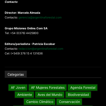
Contacto
Director: Marcelo Almada
Contacto:
gerencia@argentinaforestal.com
G
rupo Misiones
Online.Com
SA
Tel: +54 (0376) 4425800
Editora/periodista : Patricia Escobar
Contacto:
redaccion@argentinaforestal.com
Cel: (+54)9 376 15 4 131636
Categorías
AF Joven
AF Mujeres Forestales
Agenda Forestal
Ambiente
Aves del Mundo
Biodiversidad
Cambio Climático
Conservación