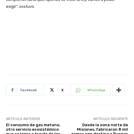
exigir”, sostuvo.
Facebook
X
WhatsApp
ARTÍCULO ANTERIOR
ARTÍCULO SIGUIENTE
El consumo de gas metano,
Desde la zona norte de
otro servicio ecosistémico
Misiones, fabricaron 8 mil
que se logra a través de los
camas con destino a Buenos