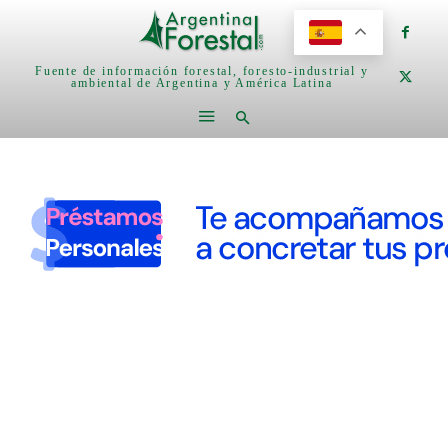
Fuente de información forestal, foresto-industrial y
ambiental de Argentina y América Latina