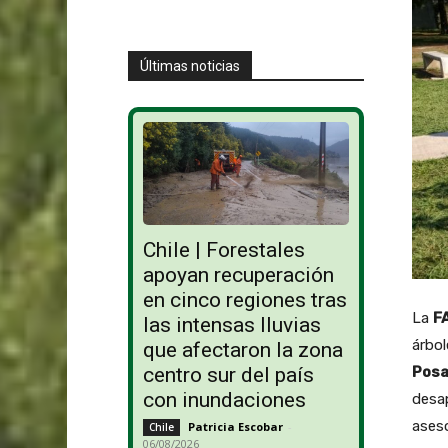
Últimas noticias
Chile | Forestales
apoyan recuperación
en cinco regiones tras
La
F
las intensas lluvias
árbol
que afectaron la zona
Posa
centro sur del país
con inundaciones
desap
ases
Patricia Escobar
-
Chile
06/08/2026