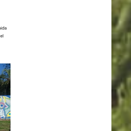
nida
el