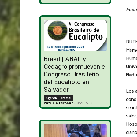
Fuen
BUENO
Memo
Brasil | ABAF y
Human
Cedagro promueven el
Univ
Congreso Brasileño
Natu
del Eucalipto en
Salvador
Los a
Agenda Forestal
const
Patricia Escobar
-
05/08/2026
se in
valor
Hospi
cland