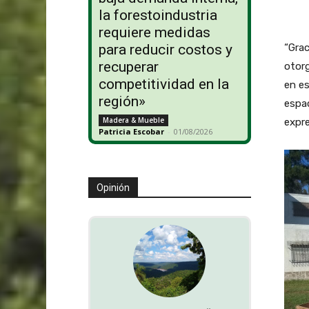
la forestoindustria
requiere medidas
“Grac
para reducir costos y
recuperar
otor
competitividad en la
en es
región»
espac
Madera & Mueble
expre
Patricia Escobar
-
01/08/2026
Opinión