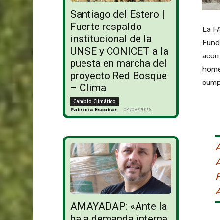
Santiago del Estero |
Fuerte respaldo
La F
institucional de la
Funda
UNSE y CONICET a la
acomp
puesta en marcha del
homen
proyecto Red Bosque
cumpl
– Clima
Cambio Climático
Patricia Escobar
-
04/08/2026
AMAYADAP: «Ante la
baja demanda interna,