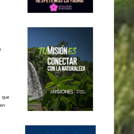
s
, que
 en