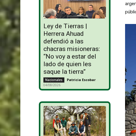
argen
públi
Ley de Tierras |
Herrera Ahuad
defendió a las
chacras misioneras:
“No voy a estar del
lado de quien les
saque la tierra”
Patricia Escobar
-
Nacionales
04/08/2026