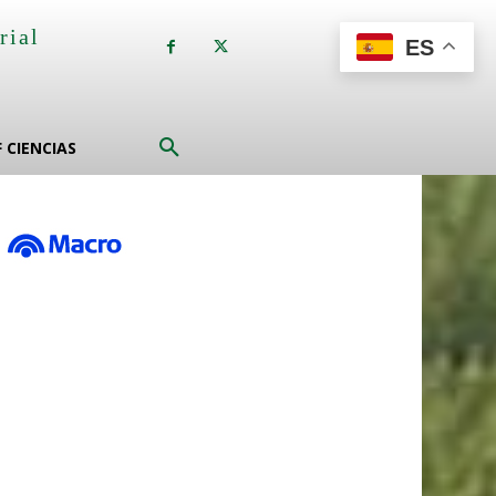
rial
ES
a
F CIENCIAS