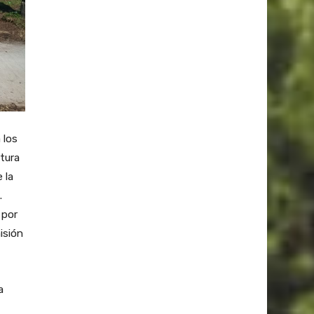
 los
tura
 la
.
 por
isión
a