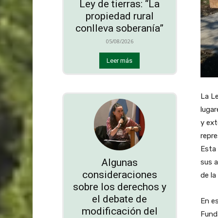
Ley de tierras: “La
propiedad rural
conlleva soberanía”
05/08/2026
Leer más
La L
lugar
y ext
repre
Esta 
Algunas
sus a
consideraciones
de la
sobre los derechos y
el debate de
En es
modificación del
Funda