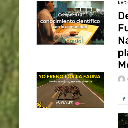
NAC
De
F
Na
pl
M