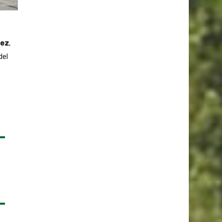
dez
,
del