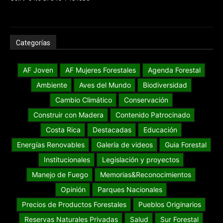
Categorías
AF Joven
AF Mujeres Forestales
Agenda Forestal
Ambiente
Aves del Mundo
Biodiversidad
Cambio Climático
Conservación
Construir con Madera
Contenido Patrocinado
Costa Rica
Destacadas
Educación
Energías Renovables
Galería de videos
Guia Forestal
Institucionales
Legislación y proyectos
Manejo de Fuego
Memorias&Reconocimientos
Opinión
Parques Nacionales
Precios de Productos Forestales
Pueblos Originarios
Reservas Naturales Privadas
Salud
Sur Forestal