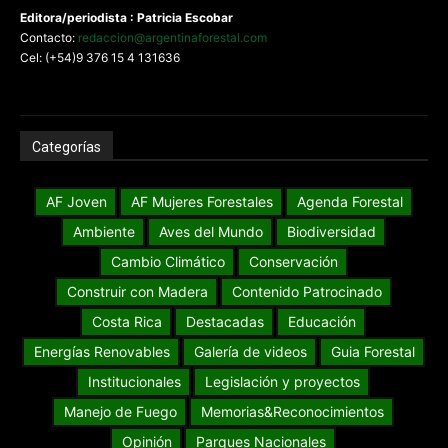
Editora/periodista : Patricia Escobar
Contacto:
redaccion@argentinaforestal.com
Cel: (+54)9 376 15 4 131636
Categorías
AF Joven
AF Mujeres Forestales
Agenda Forestal
Ambiente
Aves del Mundo
Biodiversidad
Cambio Climático
Conservación
Construir con Madera
Contenido Patrocinado
Costa Rica
Destacadas
Educación
Energías Renovables
Galería de videos
Guia Forestal
Institucionales
Legislación y proyectos
Manejo de Fuego
Memorias&Reconocimientos
Opinión
Parques Nacionales