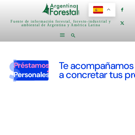
Fuente de información forestal, foresto-industrial y
ambiental de Argentina y América Latina