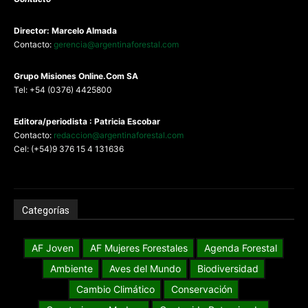
Director: Marcelo Almada
Contacto:
gerencia@argentinaforestal.com
G
rupo Misiones
Online.Com
SA
Tel: +54 (0376) 4425800
Editora/periodista : Patricia Escobar
Contacto:
redaccion@argentinaforestal.com
Cel: (+54)9 376 15 4 131636
Categorías
AF Joven
AF Mujeres Forestales
Agenda Forestal
Ambiente
Aves del Mundo
Biodiversidad
Cambio Climático
Conservación