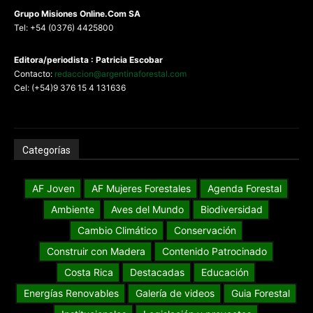
G
rupo Misiones
Online.Com
SA
Tel: +54 (0376) 4425800
Editora/periodista : Patricia Escobar
Contacto:
redaccion@argentinaforestal.com
Cel: (+54)9 376 15 4 131636
Categorías
AF Joven
AF Mujeres Forestales
Agenda Forestal
Ambiente
Aves del Mundo
Biodiversidad
Cambio Climático
Conservación
Construir con Madera
Contenido Patrocinado
Costa Rica
Destacadas
Educación
Energías Renovables
Galería de videos
Guia Forestal