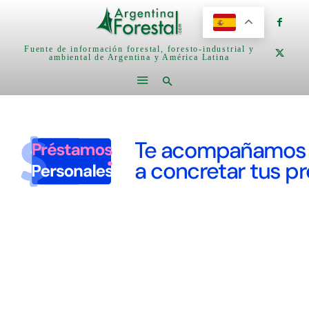
Fuente de información forestal, foresto-industrial y
ambiental de Argentina y América Latina