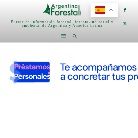
Fuente de información forestal, foresto-industrial y
ambiental de Argentina y América Latina