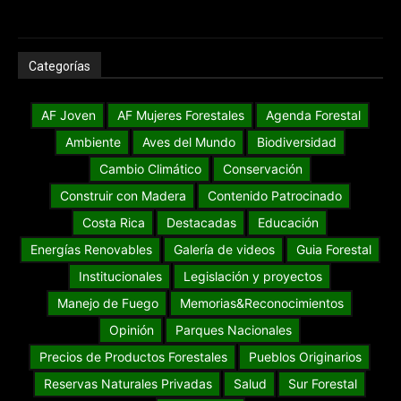
Categorías
AF Joven
AF Mujeres Forestales
Agenda Forestal
Ambiente
Aves del Mundo
Biodiversidad
Cambio Climático
Conservación
Construir con Madera
Contenido Patrocinado
Costa Rica
Destacadas
Educación
Energías Renovables
Galería de videos
Guia Forestal
Institucionales
Legislación y proyectos
Manejo de Fuego
Memorias&Reconocimientos
Opinión
Parques Nacionales
Precios de Productos Forestales
Pueblos Originarios
Reservas Naturales Privadas
Salud
Sur Forestal