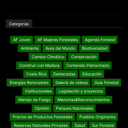
Categorías
AF Joven
AF Mujeres Forestales
Agenda Forestal
Ambiente
Aves del Mundo
Biodiversidad
Cambio Climático
Conservación
Construir con Madera
Contenido Patrocinado
Costa Rica
Destacadas
Educación
Energías Renovables
Galería de videos
Guia Forestal
Institucionales
Legislación y proyectos
Manejo de Fuego
Memorias&Reconocimientos
Opinión
Parques Nacionales
Precios de Productos Forestales
Pueblos Originarios
Reservas Naturales Privadas
Salud
Sur Forestal