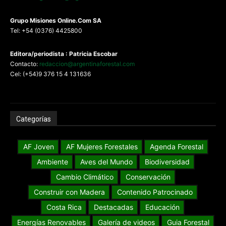
G
rupo Misiones
Online.Com
SA
Tel: +54 (0376) 4425800
Editora/periodista : Patricia Escobar
Contacto:
redaccion@argentinaforestal.com
Cel: (+54)9 376 15 4 131636
Categorías
AF Joven
AF Mujeres Forestales
Agenda Forestal
Ambiente
Aves del Mundo
Biodiversidad
Cambio Climático
Conservación
Construir con Madera
Contenido Patrocinado
Costa Rica
Destacadas
Educación
Energías Renovables
Galería de videos
Guia Forestal