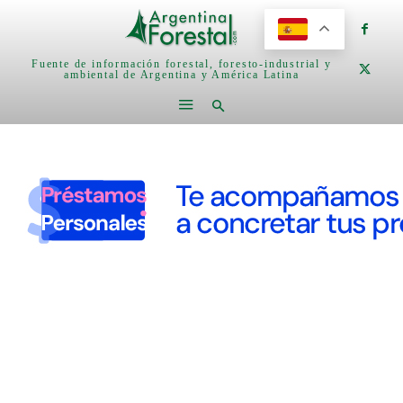
Fuente de información forestal, foresto-industrial y
ambiental de Argentina y América Latina