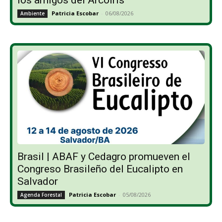
los amigos del Arcoíris”
Patricia Escobar
-
06/08/2026
Ambiente
Brasil | ABAF y Cedagro promueven el
Congreso Brasileño del Eucalipto en
Salvador
Patricia Escobar
-
05/08/2026
Agenda Forestal