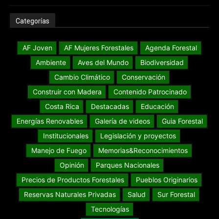
Categorías
AF Joven
AF Mujeres Forestales
Agenda Forestal
Ambiente
Aves del Mundo
Biodiversidad
Cambio Climático
Conservación
Construir con Madera
Contenido Patrocinado
Costa Rica
Destacadas
Educación
Energías Renovables
Galería de videos
Guia Forestal
Institucionales
Legislación y proyectos
Manejo de Fuego
Memorias&Reconocimientos
Opinión
Parques Nacionales
Precios de Productos Forestales
Pueblos Originarios
Reservas Naturales Privadas
Salud
Sur Forestal
Tecnologías