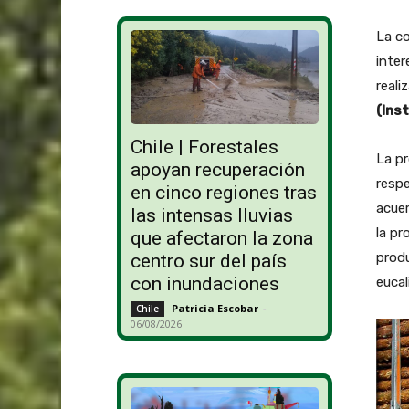
La co
inter
reali
(Ins
Chile | Forestales
La pr
apoyan recuperación
respe
en cinco regiones tras
acuer
las intensas lluvias
la pr
que afectaron la zona
produ
centro sur del país
con inundaciones
eucal
Patricia Escobar
-
Chile
06/08/2026