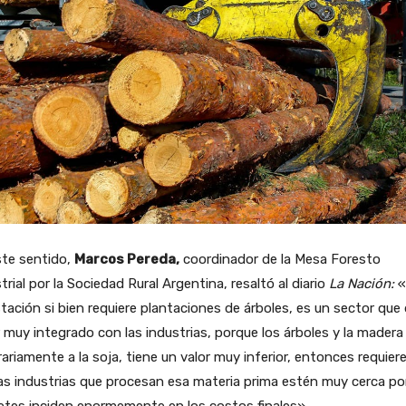
ste sentido,
Marcos Pereda,
coordinador de la Mesa Foresto
trial por la Sociedad Rural Argentina, resaltó al diario
La Nación:
«
tación si bien requiere plantaciones de árboles, es un sector que
 muy integrado con las industrias, porque los árboles y la madera
ariamente a la soja, tiene un valor muy inferior, entonces requier
as industrias que procesan esa materia prima estén muy cerca p
letes inciden enormemente en los costos finales».