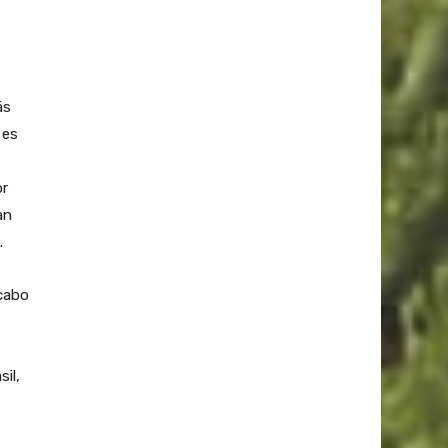
ás
 es
or
an
.
 cabo
il,