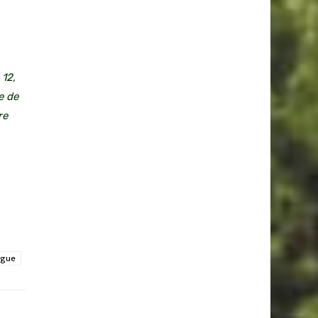
 12,
e de
re
ague