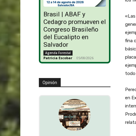
Brasil | ABAF y
«Las 
Cedagro promueven el
gener
Congreso Brasileño
ejemp
del Eucalipto en
fina 
Salvador
básic
Agenda Forestal
placa
Patricia Escobar
-
05/08/2026
ejemp
todo 
Opinión
Pered
en Ex
inter
Produ
relat