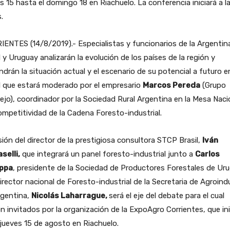
s 15 hasta el domingo 18 en Riachuelo. La conferencia iniciará a l
.
ENTES (14/8/2019).- Especialistas y funcionarios de la Argentin
l y Uruguay analizarán la evolución de los países de la región y
drán la situación actual y el escenario de su potencial a futuro e
l que estará moderado por el empresario
Marcos Pereda
(Grupo
jo), coordinador por la Sociedad Rural Argentina en la Mesa Naci
mpetitividad de la Cadena Foresto-industrial.
sión del director de la prestigiosa consultora STCP Brasil,
Iván
selli,
que integrará un panel foresto-industrial junto a
Carlos
ppa
, presidente de la Sociedad de Productores Forestales de Uru
director nacional de Foresto-industrial de la Secretaria de Agroind
rgentina,
Nicolás Laharrague,
será el eje del debate para el cual
n invitados por la organización de la ExpoAgro Corrientes, que ini
jueves 15 de agosto en Riachuelo.