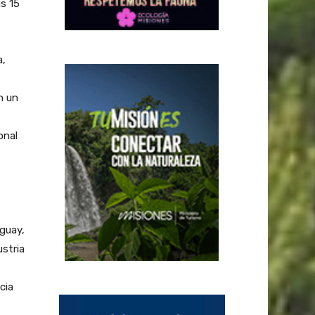
as 15
a,
n un
onal
guay,
ustria
cia