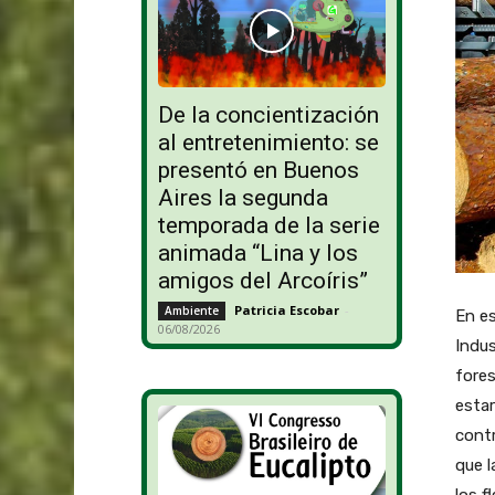
De la concientización
al entretenimiento: se
presentó en Buenos
Aires la segunda
temporada de la serie
animada “Lina y los
amigos del Arcoíris”
Patricia Escobar
-
Ambiente
En e
06/08/2026
Indus
fores
estar
contr
que l
los f