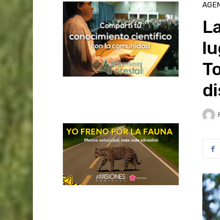
AGE
La
lu
To
di