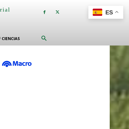
rial
ES
a
F CIENCIAS