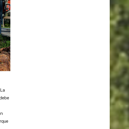
La
 debe
en
orque