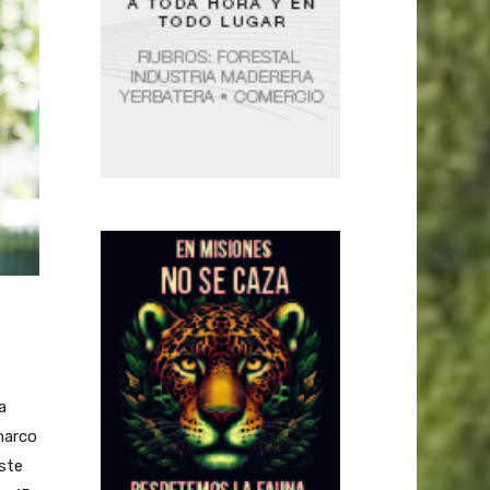
a
marco
este