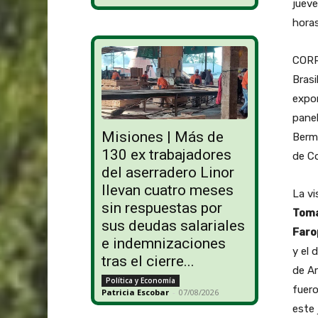
jueve
horas
CORRI
Brasi
expon
pane
Misiones | Más de
Berme
130 ex trabajadores
de Co
del aserradero Linor
llevan cuatro meses
La vi
sin respuestas por
Toma
sus deudas salariales
Faro
e indemnizaciones
y el 
tras el cierre...
de A
Política y Economía
fuero
Patricia Escobar
-
07/08/2026
este 