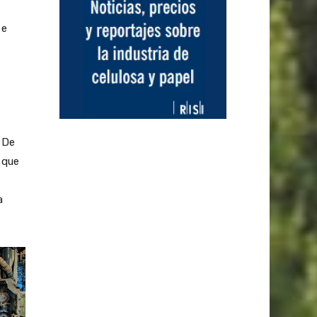
 e
. De
 que
a