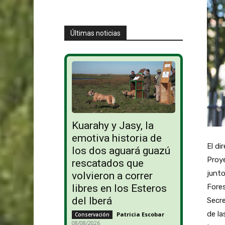
Últimas noticias
Kuarahy y Jasy, la
emotiva historia de
El di
los dos aguará guazú
Proy
rescatados que
junt
volvieron a correr
Fores
libres en los Esteros
del Iberá
Secre
de la
Patricia Escobar
-
Conservación
08/08/2026