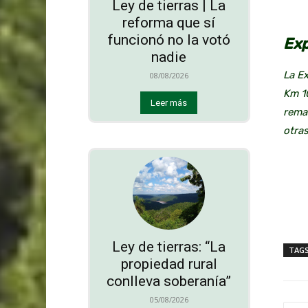
Ley de tierras | La
reforma que sí
funcionó no la votó
Exp
nadie
La Ex
08/08/2026
Km 10
Leer más
remat
otras
Ley de tierras: “La
TAG
propiedad rural
conlleva soberanía”
05/08/2026