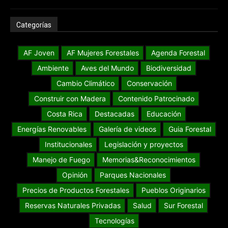
Categorías
AF Joven
AF Mujeres Forestales
Agenda Forestal
Ambiente
Aves del Mundo
Biodiversidad
Cambio Climático
Conservación
Construir con Madera
Contenido Patrocinado
Costa Rica
Destacadas
Educación
Energías Renovables
Galería de videos
Guia Forestal
Institucionales
Legislación y proyectos
Manejo de Fuego
Memorias&Reconocimientos
Opinión
Parques Nacionales
Precios de Productos Forestales
Pueblos Originarios
Reservas Naturales Privadas
Salud
Sur Forestal
Tecnologías