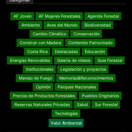
AF Joven
AF Mujeres Forestales
Agenda Forestal
Ambiente
Aves del Mundo
Biodiversidad
Cambio Climático
Conservación
Construir con Madera
Contenido Patrocinado
Costa Rica
Destacadas
Educación
Energías Renovables
Galería de videos
Guia Forestal
Institucionales
Legislación y proyectos
Manejo de Fuego
Memorias&Reconocimientos
Opinión
Parques Nacionales
Precios de Productos Forestales
Pueblos Originarios
Reservas Naturales Privadas
Salud
Sur Forestal
Tecnologías
Valor Ambiental