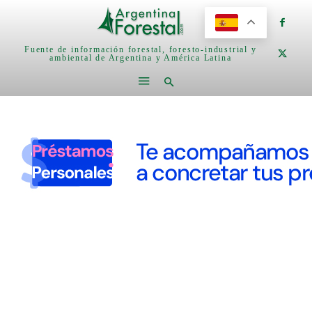
Fuente de información forestal, foresto-industrial y
ambiental de Argentina y América Latina