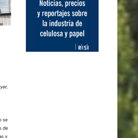
yer,
o se
s de
as y