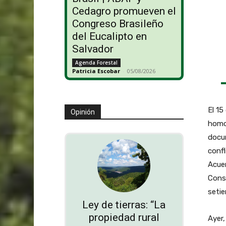
Cedagro promueven el
Congreso Brasileño
del Eucalipto en
Salvador
Agenda Forestal
Patricia Escobar
-
05/08/2026
El 15
Opinión
homol
docu
confl
Acuer
Const
setie
Ley de tierras: “La
propiedad rural
Ayer,