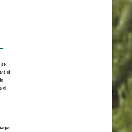
 se
rá el
de
a el
riaque