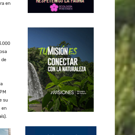
era en
3.000
losa
 de
la
UPM
e su
s en
ís).