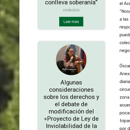
conlleva soberanía”
el Ac
05/08/2026
“Nos
a las
Leer más
respo
puede
colec
negoc
Óscar
Anexo
Algunas
diari
consideraciones
circu
sobre los derechos y
zona 
el debate de
acue
modificación del
pocas
«Proyecto de Ley de
tripa
Inviolabilidad de la
por d