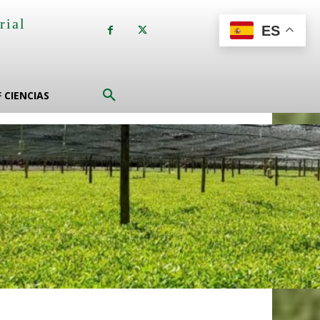
rial
ES
a
F CIENCIAS