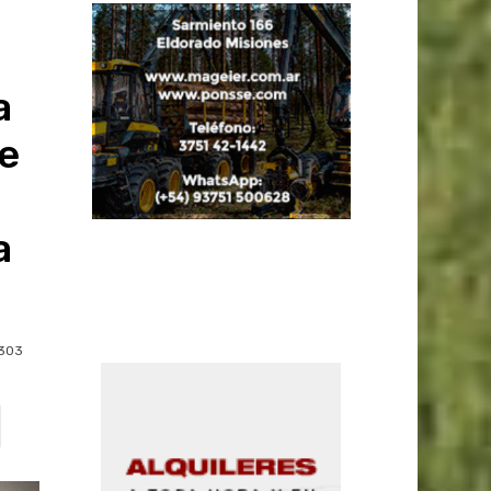
a
e
a
303