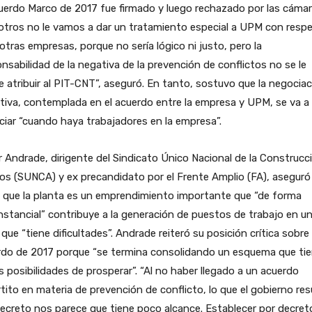
uerdo Marco de 2017 fue firmado y luego rechazado por las cámar
otros no le vamos a dar un tratamiento especial a UPM con resp
 otras empresas, porque no sería lógico ni justo, pero la
nsabilidad de la negativa de la prevención de conflictos no se le
 atribuir al PIT-CNT”, aseguró. En tanto, sostuvo que la negocia
tiva, contemplada en el acuerdo entre la empresa y UPM, se va a
iar “cuando haya trabajadores en la empresa”.
 Andrade, dirigente del Sindicato Único Nacional de la Construcc
s (SUNCA) y ex precandidato por el Frente Amplio (FA), aseguró 
a que la planta es un emprendimiento importante que “de forma
nstancial” contribuye a la generación de puestos de trabajo en u
que “tiene dificultades”. Andrade reiteró su posición crítica sobre 
rdo de 2017 porque “se termina consolidando un esquema que ti
 posibilidades de prosperar”. “Al no haber llegado a un acuerdo
rtito en materia de prevención de conflicto, lo que el gobierno res
ecreto nos parece que tiene poco alcance. Establecer por decret