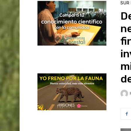
SUR
D
ne
f
in
mi
d