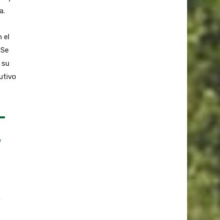
a.
 el
 Se
 su
utivo
N