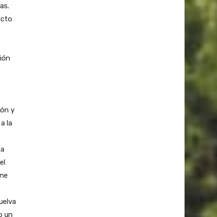
as.
ecto
ción
ión y
a la
na
el
ene
uelva
o un