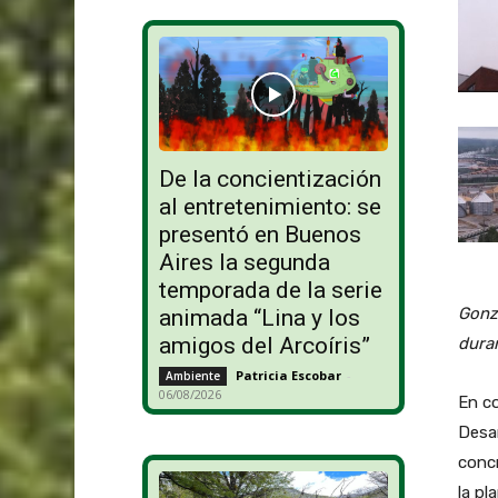
De la concientización
al entretenimiento: se
presentó en Buenos
Aires la segunda
temporada de la serie
Gonza
animada “Lina y los
amigos del Arcoíris”
duran
Patricia Escobar
-
Ambiente
06/08/2026
En co
Desa
concr
la pl