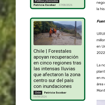
Política y Economía
negoc
Patricia Escobar
-
07/08/2026
la his
Fuen
URUG
millo
en Ur
Chile | Forestales
2022
apoyan recuperación
en cinco regiones tras
La no
las intensas lluvias
plant
que afectaron la zona
en má
centro sur del país
área 
con inundaciones
Monte
Patricia Escobar
-
Chile
06/08/2026