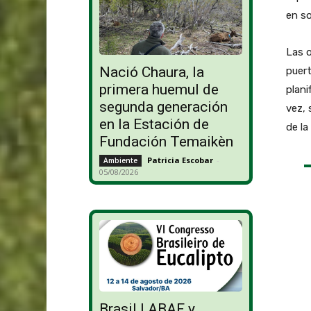
en so
Las o
Nació Chaura, la
puer
primera huemul de
plani
segunda generación
vez, 
en la Estación de
de la
Fundación Temaikèn
Patricia Escobar
-
Ambiente
05/08/2026
Brasil | ABAF y