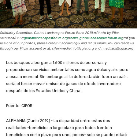
Solidarity Reception. Global Landscapes Forum Bonn 2019.rrPhoto by Pilar
Valbuena/GLFrr
globallandscapesforum.org
rr
news.globallandscapesforum.org
rrIf you
use one of our photos, please credit it accordingly and let us know. You can reach us
through our Flickr account or at: cifor-mediainfo@cgiar.org and m.edliadi@cgiar.org
Los bosques albergan a 1.600 millones de personas y
proporcionan servicios ambientales como agua dulce y aire puro
a escala mundial. Sin embargo, si la deforestación fuera un país,
sería el tercer mayor emisor de gases de efecto invernadero
después de los Estados Unidos y China.
Fuente: CIFOR
ALEMANIA (Junio 2019).- La disparidad entre estas dos
realidades -beneficios a largo plazo para todos frente a
beneficios a corto plazo para unos pocos- solo se puede reducir