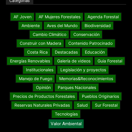
Categorías
AF Joven
AF Mujeres Forestales
Agenda Forestal
Ambiente
Aves del Mundo
Biodiversidad
Cambio Climático
Conservación
Construir con Madera
Contenido Patrocinado
Costa Rica
Destacadas
Educación
Energías Renovables
Galería de videos
Guia Forestal
Institucionales
Legislación y proyectos
Manejo de Fuego
Memorias&Reconocimientos
Opinión
Parques Nacionales
Precios de Productos Forestales
Pueblos Originarios
Reservas Naturales Privadas
Salud
Sur Forestal
Tecnologías
Valor Ambiental