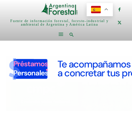
Fuente de información forestal, foresto-industrial y
ambiental de Argentina y América Latina