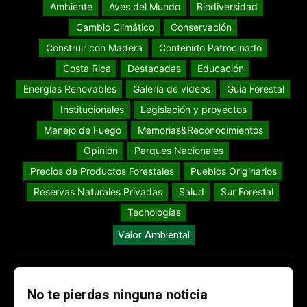
Ambiente
Aves del Mundo
Biodiversidad
Cambio Climático
Conservación
Construir con Madera
Contenido Patrocinado
Costa Rica
Destacadas
Educación
Energías Renovables
Galería de videos
Guia Forestal
Institucionales
Legislación y proyectos
Manejo de Fuego
Memorias&Reconocimientos
Opinión
Parques Nacionales
Precios de Productos Forestales
Pueblos Originarios
Reservas Naturales Privadas
Salud
Sur Forestal
Tecnologías
Valor Ambiental
No te pierdas ninguna noticia