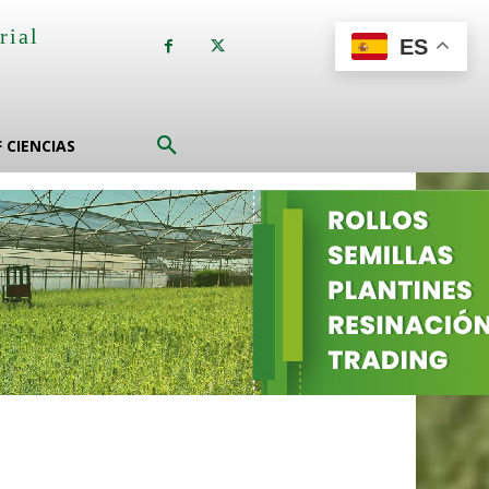
rial
ES
a
F CIENCIAS