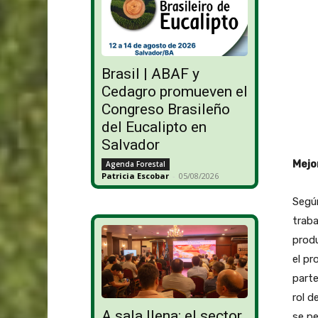
Brasil | ABAF y
Cedagro promueven el
Congreso Brasileño
del Eucalipto en
Salvador
Mejo
Agenda Forestal
Patricia Escobar
-
05/08/2026
Segú
traba
produ
el pr
parte
rol d
A sala llena: el sector
se pe