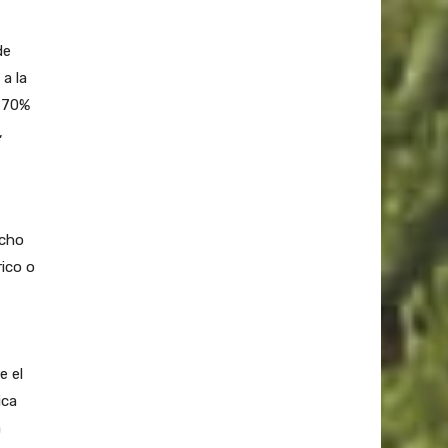
de
a la
l 70%
,
ucho
ico o
e el
ica
a