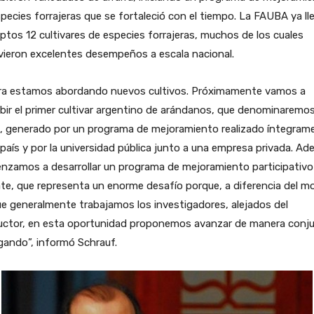
pecies forrajeras que se fortaleció con el tiempo. La FAUBA ya ll
iptos 12 cultivares de especies forrajeras, muchos de los cuales
vieron excelentes desempeños a escala nacional.
ra estamos abordando nuevos cultivos. Próximamente vamos a
ibir el primer cultivar argentino de arándanos, que denominaremo
e, generado por un programa de mejoramiento realizado íntegram
 país y por la universidad pública junto a una empresa privada. Ad
nzamos a desarrollar un programa de mejoramiento participativo
e, que representa un enorme desafío porque, a diferencia del m
e generalmente trabajamos los investigadores, alejados del
uctor, en esta oportunidad proponemos avanzar de manera conju
gando”, informó Schrauf.