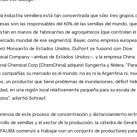
la industria semillera está tan concentrada que sólo tres grupos 
sas son las responsables del 60% de las semillas del mundo, que 
están en manos de fabricantes de agroquímicos (que controlan e
mercado mundial de ese segmento). Bayer, como empresa europea
ró Monsanto de Estados Unidos, DuPont se fusionó con Dow
ical Company —ambas de Estados Unidos—, y la empresa China
nal Chemical Corp (ChemChina) adquirió Syngenta y Nidera. “Para
 compañías su mercado es el mundo: no es ni la Argentina ni, m
, un productor que tiene problemas de inundaciones, déficit hídr
idad, en una región local relativamente pequeña para su escala de
ios”, advirtió Schrauf.
erencia de este proceso de concentración y distanciamiento entr
rollo de semillas y el sector de la producción, la cátedra de Genét
a FAUBA comenzó a trabajar con un conjunto de productores par