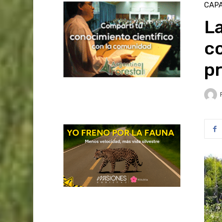
CAPA
La
co
pr