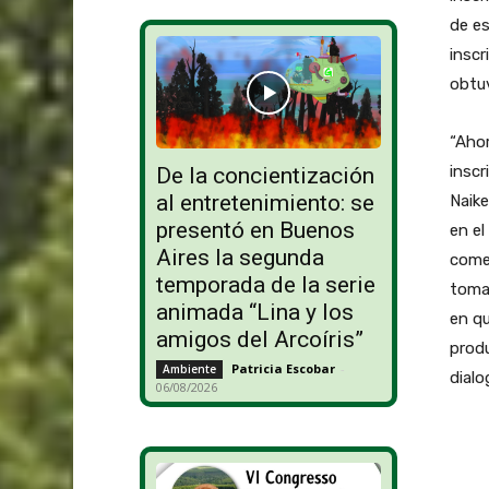
de es
inscr
obtu
“Aho
inscr
De la concientización
al entretenimiento: se
Naik
presentó en Buenos
en el
Aires la segunda
come
temporada de la serie
tomat
animada “Lina y los
en qu
amigos del Arcoíris”
prod
Patricia Escobar
-
Ambiente
dialo
06/08/2026