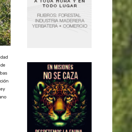
idad
 de
mbas
ación
Ley
iano