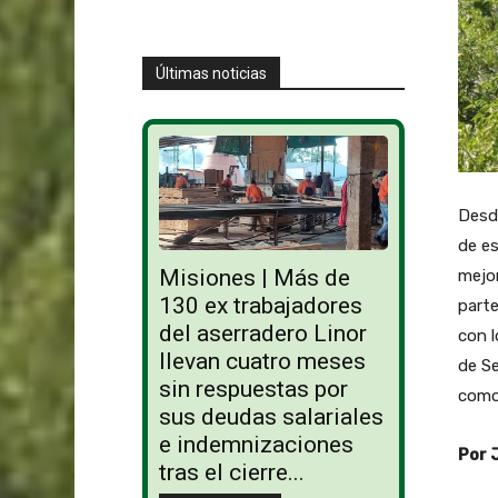
Últimas noticias
Desd
de es
Misiones | Más de
mejor
130 ex trabajadores
parte
del aserradero Linor
con l
llevan cuatro meses
de Se
sin respuestas por
como 
sus deudas salariales
e indemnizaciones
Por 
tras el cierre...