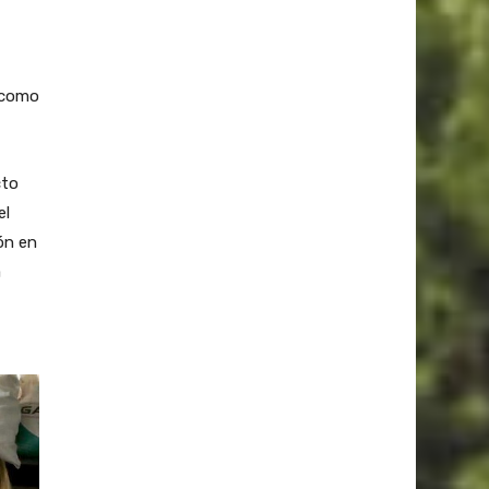
 como
cto
el
ón en
a