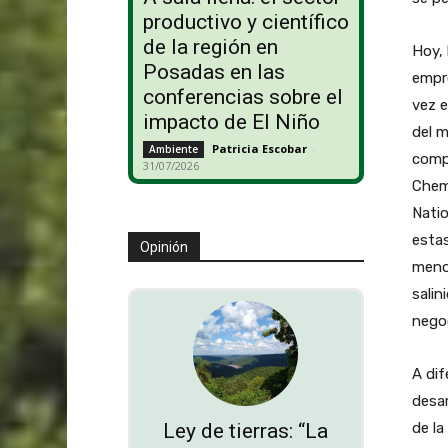
productivo y científico
de la región en
Hoy, 
Posadas en las
empre
conferencias sobre el
vez 
impacto de El Niño
del 
Patricia Escobar
-
Ambiente
comp
31/07/2026
Chem
Natio
estas
Opinión
menos
salin
negoc
A dif
desar
de l
Ley de tierras: “La