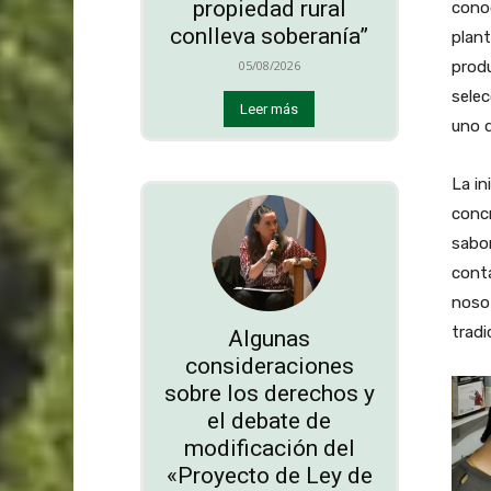
propiedad rural
conoc
conlleva soberanía”
plant
produ
05/08/2026
selec
Leer más
uno d
La in
concr
sabor
conta
nosot
tradi
Algunas
consideraciones
sobre los derechos y
el debate de
modificación del
«Proyecto de Ley de