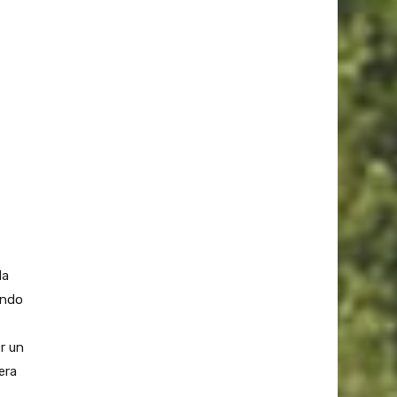
la
endo
r un
era