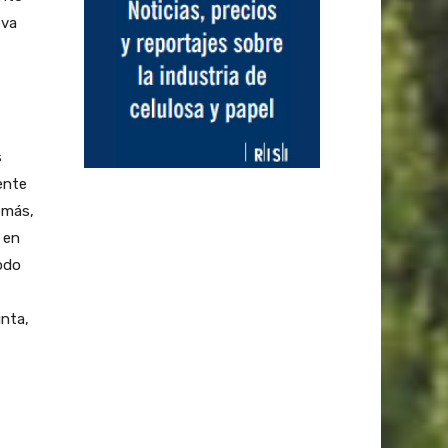
eva
s
ente
emás,
 en
odo
nta,