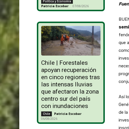
Política y Economía
Fuen
Patricia Escobar
-
07/08/2026
BUEN
semi
fenóm
que a
como 
inves
Chile | Forestales
neces
apoyan recuperación
progr
en cinco regiones tras
conj
las intensas lluvias
que afectaron la zona
Así l
centro sur del país
Genét
con inundaciones
de la
Patricia Escobar
-
Chile
06/08/2026
inves
inscr