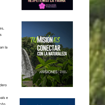
es,
s
an la
adero
aís e
ento