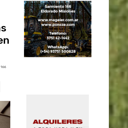
as
en
166