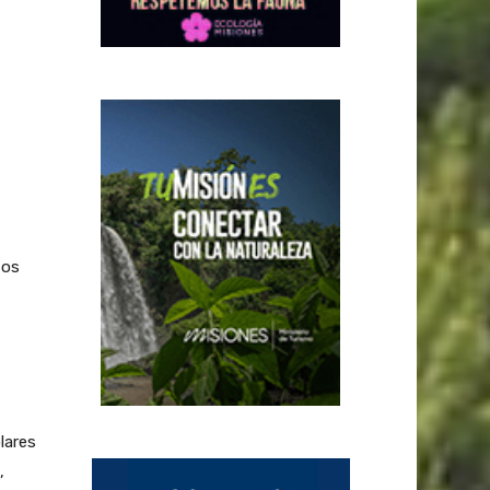
tos
lares
,