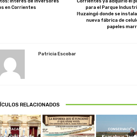
tos: interés de inversores
Corrientes ya adquirió el p
os en Corrientes
para el Parque Industri
Ituzaingó donde se instalar
nueva fábrica de celul
papeles mar
Patricia Escobar
ÍCULOS RELACIONADOS
DESTACADAS
CONSERVACIÓN
in el capítulo de
Kuarahy y Jasy,