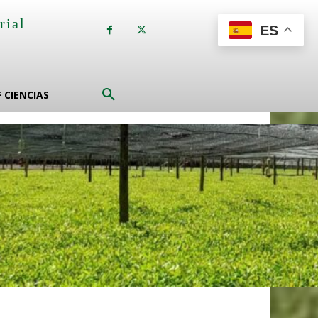
rial
ES
a
F CIENCIAS