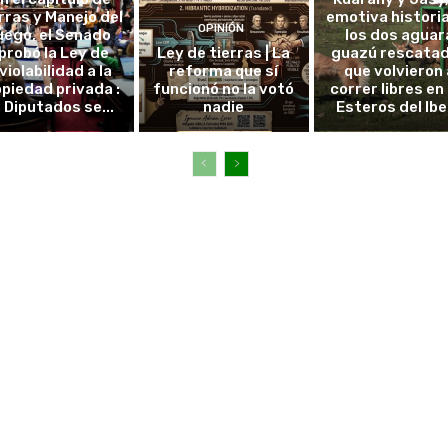
rras y Manejo del
emotiva histori
OPINIÓN
uego, el Senado
los dos aguar
probó la Ley de
Ley de tierras | La
guazú rescata
violabilidad a la
reforma que sí
que volvieron 
piedad privada :
funcionó no la votó
correr libres en 
 Diputados se...
nadie
Esteros del Ibe