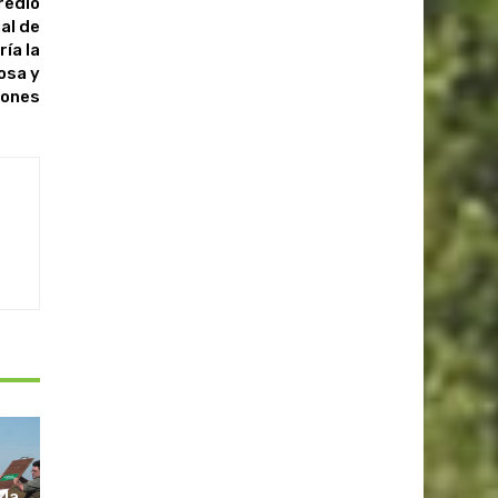
redio
al de
ía la
osa y
rones
 la