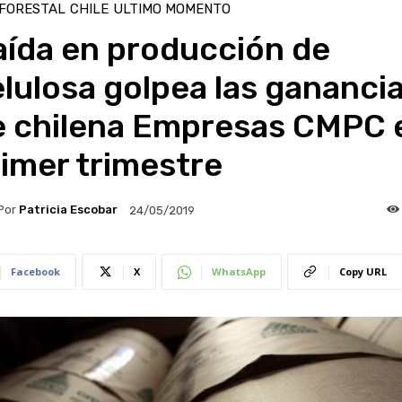
 FORESTAL
CHILE
ULTIMO MOMENTO
aída en producción de
lulosa golpea las gananci
e chilena Empresas CMPC 
imer trimestre
Por
Patricia Escobar
24/05/2019
Facebook
X
WhatsApp
Copy URL