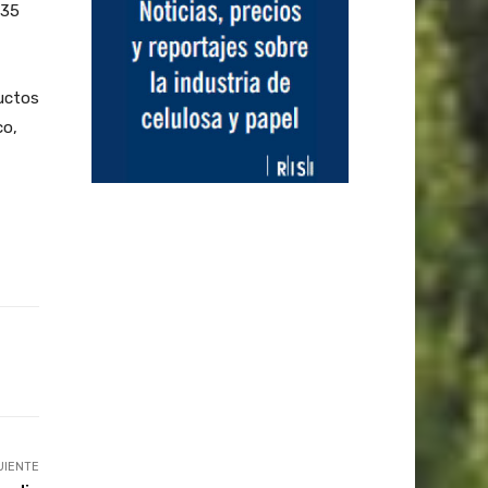
335
ductos
co,
UIENTE