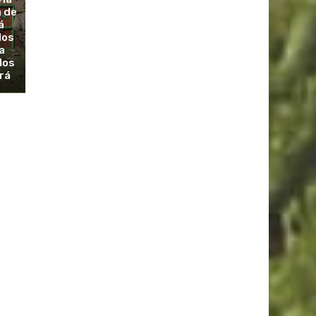
a de
á
dos
a
los
rá