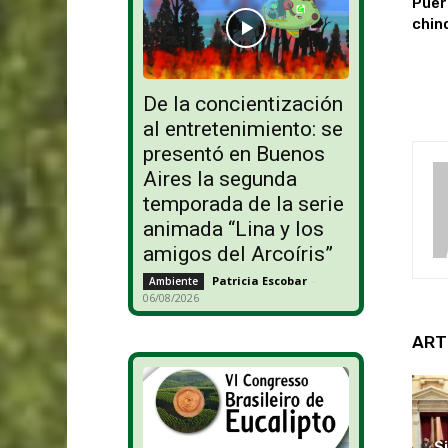
Puer
chin
De la concientización
al entretenimiento: se
presentó en Buenos
Aires la segunda
temporada de la serie
animada “Lina y los
amigos del Arcoíris”
Patricia Escobar
-
Ambiente
06/08/2026
ART
S