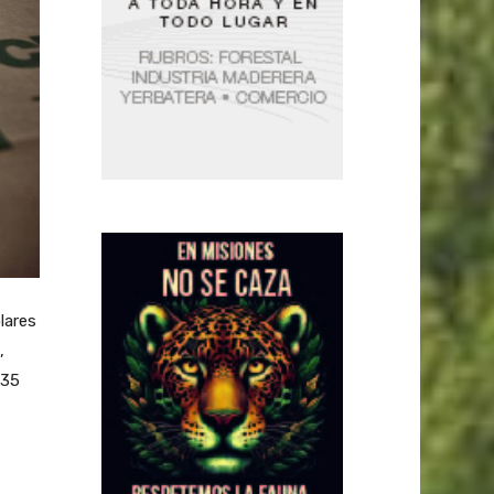
lares
,
335