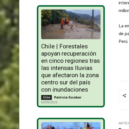
inter
millo
La em
de pa
Perú 
Chile | Forestales
apoyan recuperación
en cinco regiones tras
las intensas lluvias
que afectaron la zona
centro sur del país
con inundaciones
Patricia Escobar
-
Chile
06/08/2026
ARTÍC