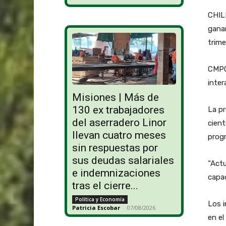
CHILE
ganan
trime
CMPC 
inter
Misiones | Más de
130 ex trabajadores
La pr
del aserradero Linor
cient
llevan cuatro meses
prog
sin respuestas por
sus deudas salariales
“Act
e indemnizaciones
capac
tras el cierre...
Política y Economía
Los i
Patricia Escobar
-
07/08/2026
en el