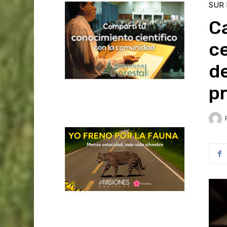
SUR
C
ce
d
pr