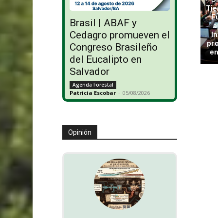
Tie
F
Brasil | ABAF y
a
Cedagro promueven el
In
pro
Congreso Brasileño
en
del Eucalipto en
Salvador
Agenda Forestal
Patricia Escobar
-
05/08/2026
Opinión