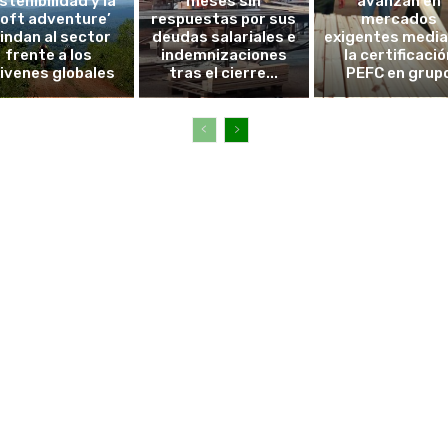
stenibilidad y la
meses sin
avanzan en
soft adventure’
respuestas por sus
mercados
lindan al sector
deudas salariales e
exigentes medi
frente a los
indemnizaciones
la certificació
ivenes globales
tras el cierre...
PEFC en grup