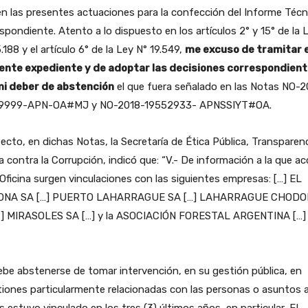
n las presentes actuaciones para la confección del Informe Técn
spondiente. Atento a lo dispuesto en los artículos 2° y 15° de la 
.188 y el artículo 6° de la Ley N° 19.549,
me excuso de tramitar e
ente expediente y de adoptar las decisiones correspondient
mi deber de abstención
el que fuera señalado en las Notas NO-2
9999-APN-OA#MJ y NO-2018-19552933- APNSSIYT#OA.
ecto, en dichas Notas, la Secretaría de Ética Pública, Transparenc
 contra la Corrupción, indicó que: “V.- De información a la que ac
Oficina surgen vinculaciones con las siguientes empresas: […] EL
NA SA […] PUERTO LAHARRAGUE SA […] LAHARRAGUE CHOD
…] MIRASOLES SA […] y la ASOCIACIÓN FORESTAL ARGENTINA […] 
ebe abstenerse de tomar intervención, en su gestión pública, en
iones particularmente relacionadas con las personas o asuntos a
s estuvo vinculado en los tres (3) últimos años, en particular, EL