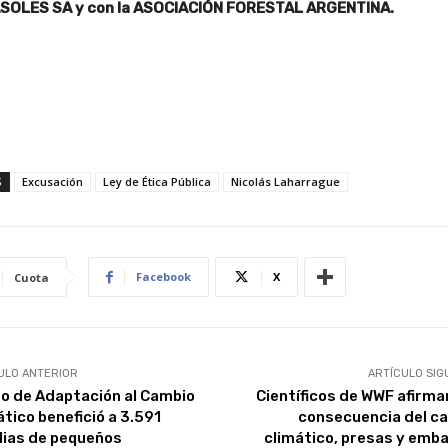
SOLES SA y con la ASOCIACIÓN FORESTAL ARGENTINA.
S
Excusación
Ley de Ética Pública
Nicolás Laharrague
Facebook
X
Cuota
ULO ANTERIOR
ARTÍCULO SIG
o de Adaptación al Cambio
Científicos de WWF afirma
ático benefició a 3.591
consecuencia del c
lias de pequeños
climático, presas y emba