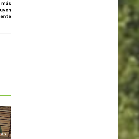
os más
luyen
mente
ras