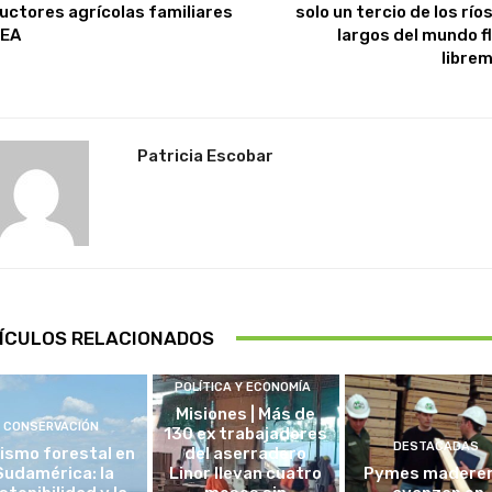
uctores agrícolas familiares
solo un tercio de los rí
NEA
largos del mundo f
libre
Patricia Escobar
ÍCULOS RELACIONADOS
POLÍTICA Y ECONOMÍA
Misiones | Más de
CONSERVACIÓN
130 ex trabajadores
DESTACADAS
ismo forestal en
del aserradero
Sudamérica: la
Linor llevan cuatro
Pymes madere