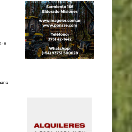
248
ario