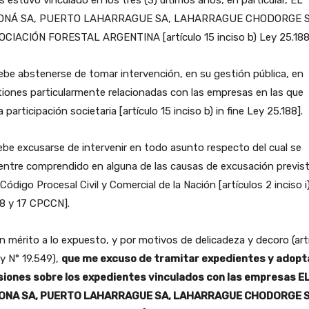
NÁ SA, PUERTO LAHARRAGUE SA, LAHARRAGUE CHODORGE S
SOCIACIÓN FORESTAL ARGENTINA [artículo 15 inciso b) Ley 25.188
ebe abstenerse de tomar intervención, en su gestión pública, en
iones particularmente relacionadas con las empresas en las que
 participación societaria [artículo 15 inciso b) in fine Ley 25.188].
ebe excusarse de intervenir en todo asunto respecto del cual se
entre comprendido en alguna de las causas de excusación previs
 Código Procesal Civil y Comercial de la Nación [artículos 2 inciso i
8 y 17 CPCCN].
n mérito a lo expuesto, y por motivos de delicadeza y decoro (art
y N° 19.549),
que me excuso de tramitar expedientes y adopt
siones sobre los expedientes vinculados con las empresas E
NA SA, PUERTO LAHARRAGUE SA, LAHARRAGUE CHODORGE S