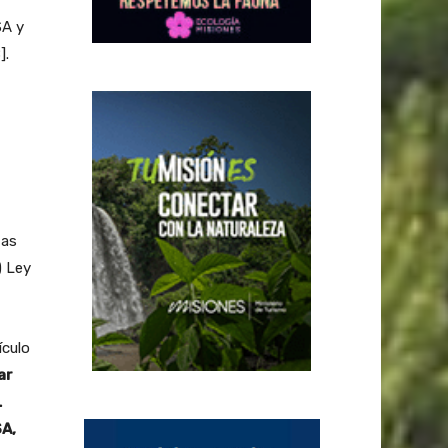
A y
].
tas
) Ley
ículo
ar
L
A,