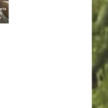
ante
n
o