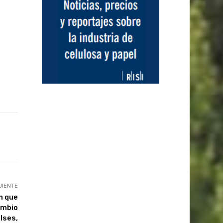
UIENTE
n que
ambio
lses,