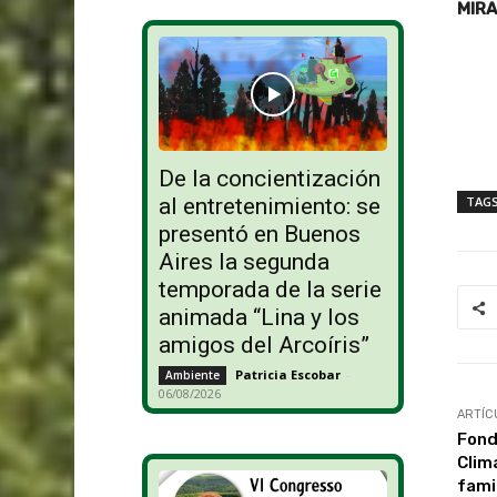
MIRA
De la concientización
TAG
al entretenimiento: se
presentó en Buenos
Aires la segunda
temporada de la serie
animada “Lina y los
amigos del Arcoíris”
Patricia Escobar
-
Ambiente
06/08/2026
ARTÍC
Fond
Clim
fami