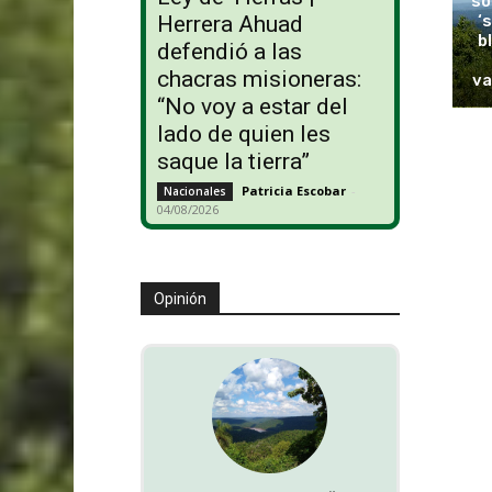
so
‘
Herrera Ahuad
b
defendió a las
chacras misioneras:
va
“No voy a estar del
lado de quien les
saque la tierra”
Patricia Escobar
-
Nacionales
04/08/2026
Opinión