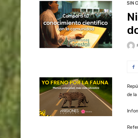
SIN 
Ni
d
Repúb
de la
Info
Refer