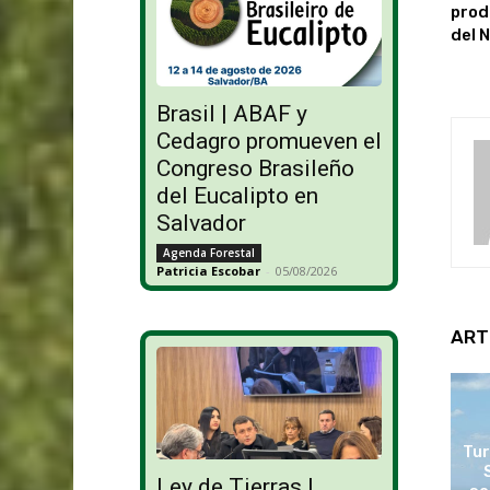
prod
del 
Brasil | ABAF y
Cedagro promueven el
Congreso Brasileño
del Eucalipto en
Salvador
Agenda Forestal
Patricia Escobar
-
05/08/2026
ART
Tur
Ley de Tierras |