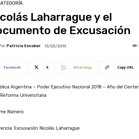
CATEGORÍA
colás Laharrague y el
ocumento de Excusación
Por
Patricia Escobar
13/05/2019
Facebook
X
WhatsApp
Copy URL
lica Argentina – Poder Ejecutivo Nacional 2018 – Año del Centen
 Reforma Universitaria
rme Número:
encia: Excusación Nicolás Laharrague