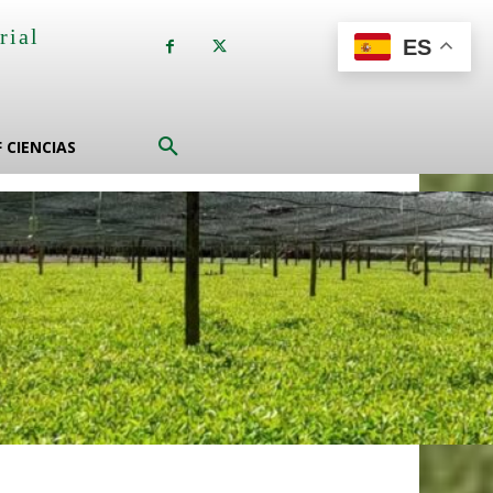
rial
ES
a
F CIENCIAS