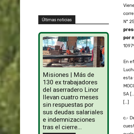
Viene
corre
Últimas noticias
N° 25
pres
por 
1097
En ef
Lucha
Misiones | Más de
esta 
130 ex trabajadores
MOCO
del aserradero Linor
SA [
llevan cuatro meses
[…]
sin respuestas por
sus deudas salariales
c.- D
e indemnizaciones
cuest
tras el cierre...
cuale