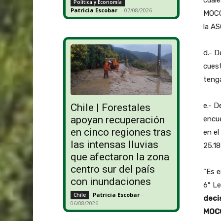
Política y Economía
Patricia Escobar
-
07/08/2026
MOCO
la A
d.- D
cuest
tenga
e.- D
Chile | Forestales
apoyan recuperación
encu
en cinco regiones tras
en el
las intensas lluvias
25.18
que afectaron la zona
centro sur del país
”Es e
con inundaciones
6° Le
Patricia Escobar
-
Chile
deci
06/08/2026
MOCO