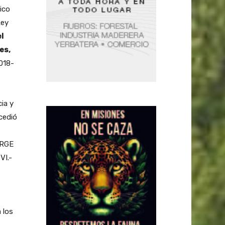
ico
Ley
l
es,
018-
ia y
cedió
ORGE
VI.-
 los