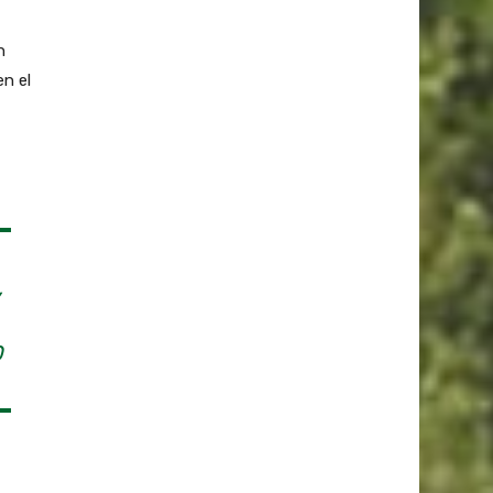
n
en el
,
O