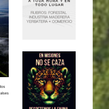
 dos
balses