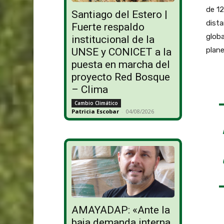
de 12
Santiago del Estero |
dista
Fuerte respaldo
globa
institucional de la
plane
UNSE y CONICET a la
puesta en marcha del
proyecto Red Bosque
– Clima
Cambio Climático
Patricia Escobar
-
04/08/2026
AMAYADAP: «Ante la
baja demanda interna,