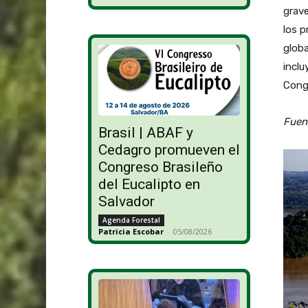
grav
los p
globa
inclu
Cong
Fuent
Brasil | ABAF y
Cedagro promueven el
Congreso Brasileño
del Eucalipto en
Salvador
Agenda Forestal
Patricia Escobar
-
05/08/2026