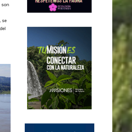
, son
, se
del