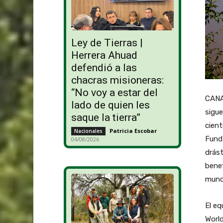
Ley de Tierras |
Herrera Ahuad
defendió a las
chacras misioneras:
“No voy a estar del
CANAD
lado de quien les
sigue
saque la tierra”
cient
Patricia Escobar
-
Nacionales
Fund
04/08/2026
drás
benef
mund
El eq
World