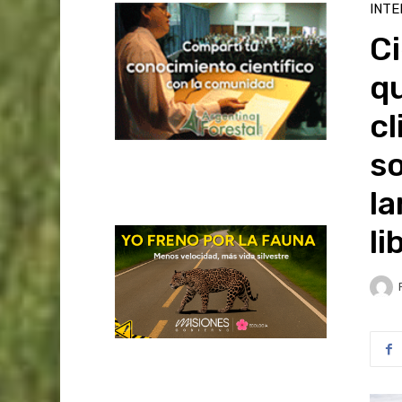
INTE
Ci
q
cl
so
la
l