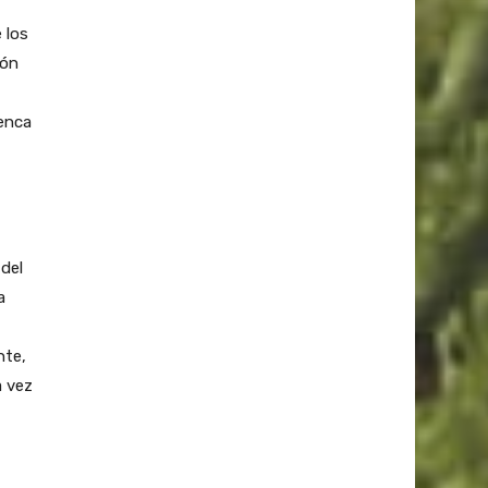
 los
ión
uenca
 del
a
nte,
a vez