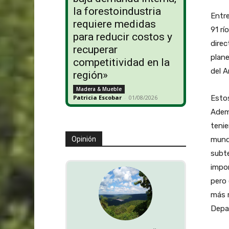
la forestoindustria
Entre
requiere medidas
91 rí
para reducir costos y
direc
recuperar
plane
competitividad en la
del 
región»
Madera & Mueble
Estos
Patricia Escobar
-
01/08/2026
Ademá
tenie
mundo
Opinión
subte
impo
pero 
más r
Depa