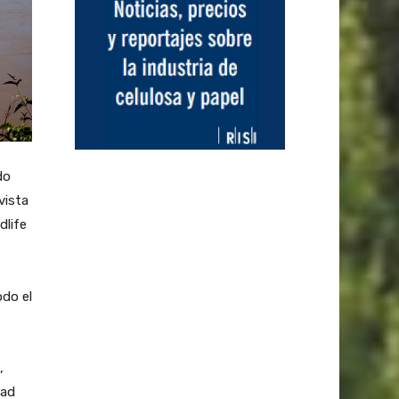
do
vista
dlife
odo el
,
dad