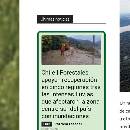
Últimas noticias
Chile | Forestales
apoyan recuperación
en cinco regiones tras
las intensas lluvias
que afectaron la zona
Un nu
centro sur del país
de ca
con inundaciones
u otr
Patricia Escobar
-
Chile
afect
06/08/2026