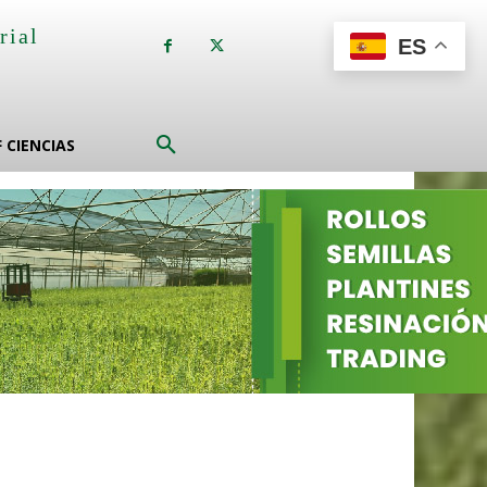
rial
ES
a
F CIENCIAS