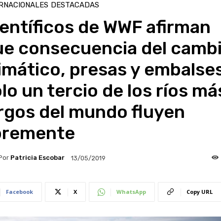
RNACIONALES
DESTACADAS
entíficos de WWF afirman
ue consecuencia del camb
imático, presas y embalses
lo un tercio de los ríos má
rgos del mundo fluyen
ibremente
Por
Patricia Escobar
13/05/2019
Facebook
X
WhatsApp
Copy URL