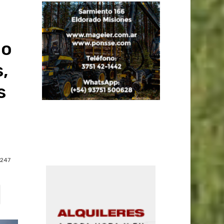
io
,
s
247