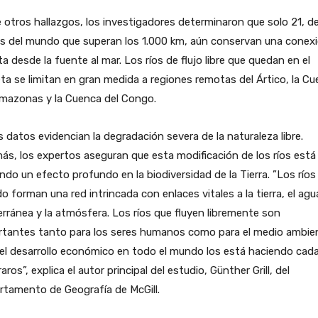
 otros hallazgos, los investigadores determinaron que solo 21, de
os del mundo que superan los 1.000 km, aún conservan una conex
ta desde la fuente al mar. Los ríos de flujo libre que quedan en el
ta se limitan en gran medida a regiones remotas del Ártico, la C
Amazonas y la Cuenca del Congo.
 datos evidencian la degradación severa de la naturaleza libre.
s, los expertos aseguran que esta modificación de los ríos está
ndo un efecto profundo en la biodiversidad de la Tierra. ”Los ríos
 forman una red intrincada con enlaces vitales a la tierra, el agu
rránea y la atmósfera. Los ríos que fluyen libremente son
rtantes tanto para los seres humanos como para el medio ambie
el desarrollo económico en todo el mundo los está haciendo cad
aros”, explica el autor principal del estudio, Günther Grill, del
rtamento de Geografía de McGill.