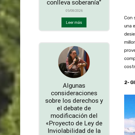
conlleva soberanía”
05/08/2026
Con s
Leer más
una e
desie
millo
prove
compo
cost
2- G
Algunas
consideraciones
sobre los derechos y
el debate de
modificación del
«Proyecto de Ley de
Inviolabilidad de la