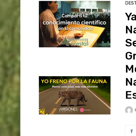
DES
Ya
Na
Se
Gr
Mo
N
Es