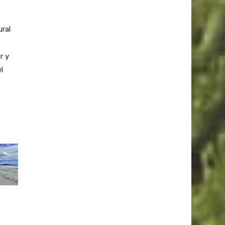
ural
r y
l