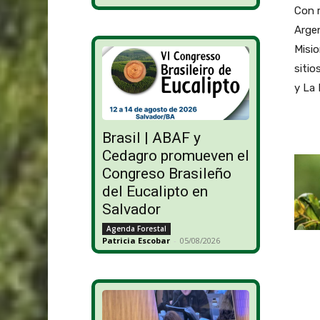
Con m
Argen
Misio
sitio
y La 
Brasil | ABAF y
Cedagro promueven el
Congreso Brasileño
del Eucalipto en
Salvador
Agenda Forestal
Patricia Escobar
-
05/08/2026