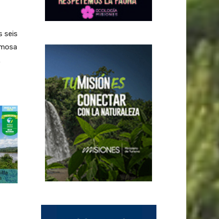
s seis
rmosa
.