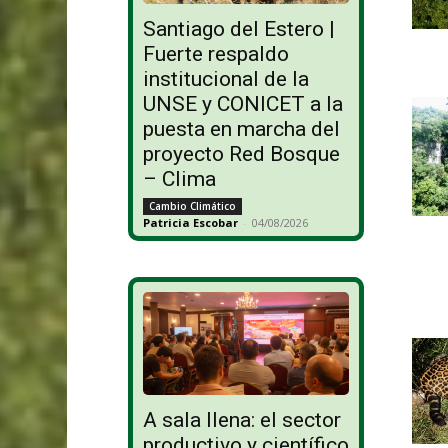
Santiago del Estero |
Fuerte respaldo
institucional de la
UNSE y CONICET a la
puesta en marcha del
proyecto Red Bosque
– Clima
Cambio Climático
Patricia Escobar
-
04/08/2026
A sala llena: el sector
productivo y científico