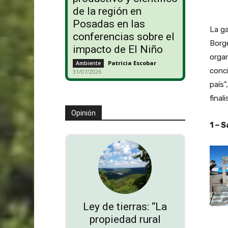
de la región en
Posadas en las
La ga
conferencias sobre el
Borge
impacto de El Niño
organ
Patricia Escobar
-
Ambiente
conci
31/07/2026
país”
final
Opinión
1 – 
Ley de tierras: “La
propiedad rural