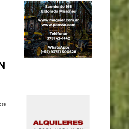
PN
038