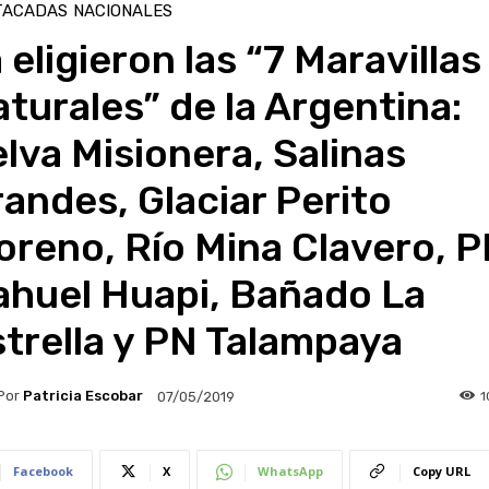
TACADAS
NACIONALES
 eligieron las “7 Maravillas
turales” de la Argentina:
lva Misionera, Salinas
andes, Glaciar Perito
reno, Río Mina Clavero, 
ahuel Huapi, Bañado La
trella y PN Talampaya
Por
Patricia Escobar
1
07/05/2019
Facebook
X
WhatsApp
Copy URL