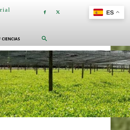
rial
ES
a
F CIENCIAS