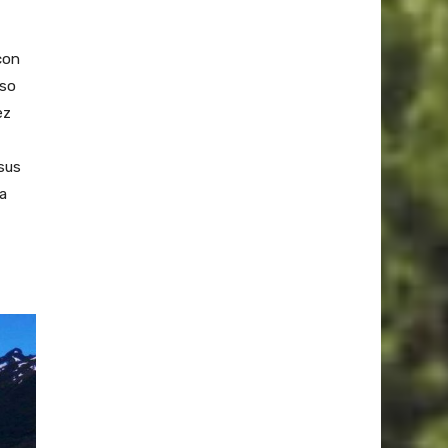
con
nso
ez
 sus
a