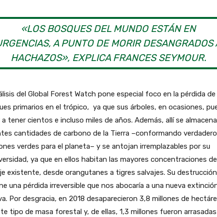
«LOS BOSQUES DEL MUNDO ESTÁN EN
URGENCIAS, A PUNTO DE MORIR DESANGRADOS 
HACHAZOS», EXPLICA FRANCES SEYMOUR.
álisis del Global Forest Watch pone especial foco en la pérdida de
es primarios en el trópico, ya que sus árboles, en ocasiones, p
r a tener cientos e incluso miles de años. Además, allí se almacen
ntes cantidades de carbono de la Tierra –conformando verdader
nes verdes para el planeta– y se antojan irremplazables por su
versidad, ya que en ellos habitan las mayores concentraciones de
je existente, desde orangutanes a tigres salvajes. Su destrucción
e una pérdida irreversible que nos abocaría a una nueva extinció
a. Por desgracia, en 2018 desaparecieron 3,8 millones de hectár
te tipo de masa forestal y, de ellas, 1,3 millones fueron arrasadas