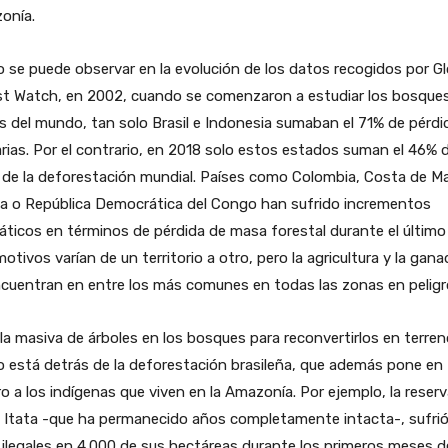
onía.
se puede observar en la evolución de los datos recogidos por Gl
st Watch, en 2002, cuando se comenzaron a estudiar los bosque
s del mundo, tan solo Brasil e Indonesia sumaban el 71% de pérdi
rias. Por el contrario, en 2018 solo estos estados suman el 46% d
 de la deforestación mundial. Países como Colombia, Costa de Mar
a o República Democrática del Congo han sufrido incrementos
ticos en términos de pérdida de masa forestal durante el último
otivos varían de un territorio a otro, pero la agricultura y la gana
cuentran en entre los más comunes en todas las zonas en peligr
la masiva de árboles en los bosques para reconvertirlos en terre
 está detrás de la deforestación brasileña, que además pone en
ro a los indígenas que viven en la Amazonía. Por ejemplo, la reser
a Itata -que ha permanecido años completamente intacta-, sufri
 ilegales en 4.000 de sus hectáreas durante los primeros meses d