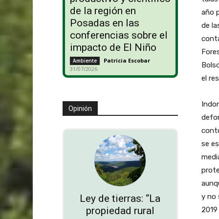
de la región en
año p
Posadas en las
de la
conferencias sobre el
conta
impacto de El Niño
Fores
Patricia Escobar
-
Ambiente
Bolso
31/07/2026
el re
Indon
Opinión
defo
cont
se es
media
prote
aunqu
y no 
Ley de tierras: “La
propiedad rural
2019 