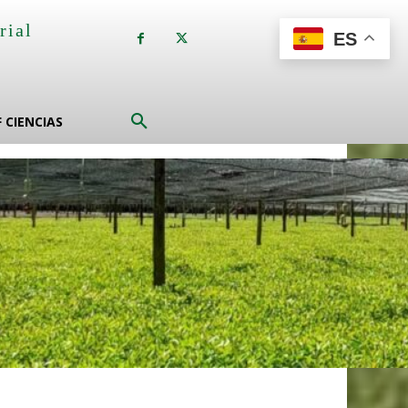
rial
ES
a
F CIENCIAS