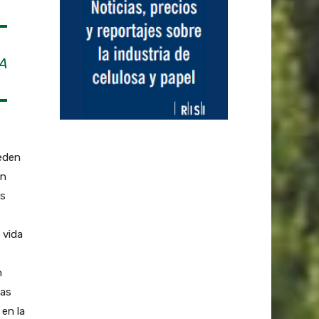
A
ueden
an
os
 vida
n
eas
 en la