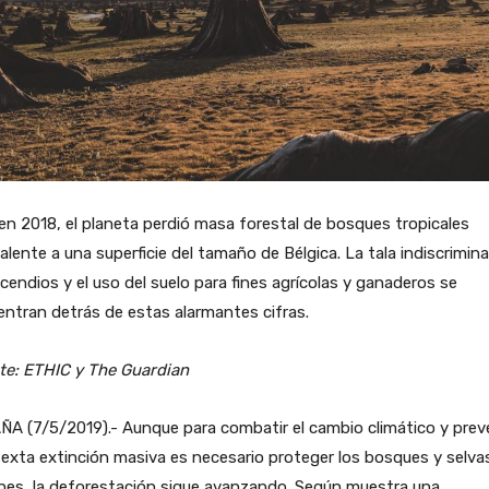
en 2018, el planeta perdió masa forestal de bosques tropicales
alente a una superficie del tamaño de Bélgica. La tala indiscrimin
ncendios y el uso del suelo para fines agrícolas y ganaderos se
ntran detrás de estas alarmantes cifras.
te: ETHIC y The Guardian
A (7/5/2019).- Aunque para combatir el cambio climático y prev
exta extinción masiva es necesario proteger los bosques y selva
nes, la deforestación sigue avanzando. Según muestra una