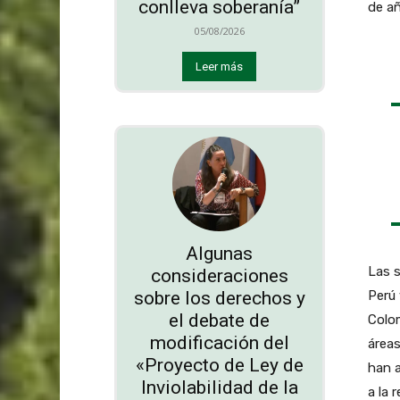
conlleva soberanía”
de añ
05/08/2026
Leer más
Algunas
Las s
consideraciones
sobre los derechos y
Perú 
el debate de
Colom
modificación del
área
«Proyecto de Ley de
han a
Inviolabilidad de la
a la 