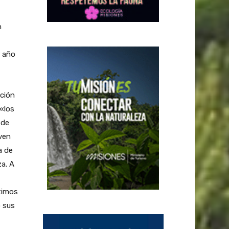
n
r año
ución
«los
 de
ven
a de
za. A
ltimos
o sus