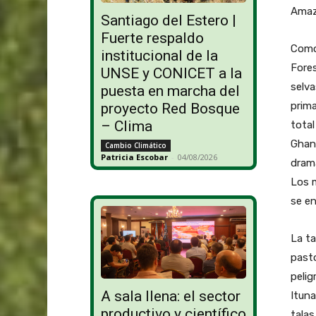
Amaz
Santiago del Estero |
Fuerte respaldo
Como 
institucional de la
Fore
UNSE y CONICET a la
selva
puesta en marcha del
prima
proyecto Red Bosque
– Clima
total
Ghan
Cambio Climático
Patricia Escobar
-
04/08/2026
dramá
Los m
se en
La ta
pasto
pelig
A sala llena: el sector
Itun
productivo y científico
talas