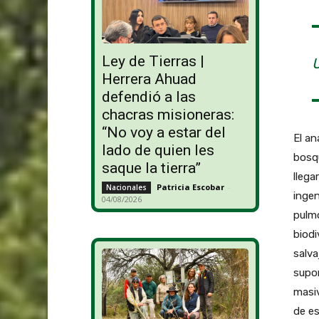
Ley de Tierras |
Herrera Ahuad
defendió a las
chacras misioneras:
“No voy a estar del
El an
lado de quien les
bosqu
saque la tierra”
llega
Patricia Escobar
-
Nacionales
inge
04/08/2026
pulmo
biodi
salva
supon
masiv
de es