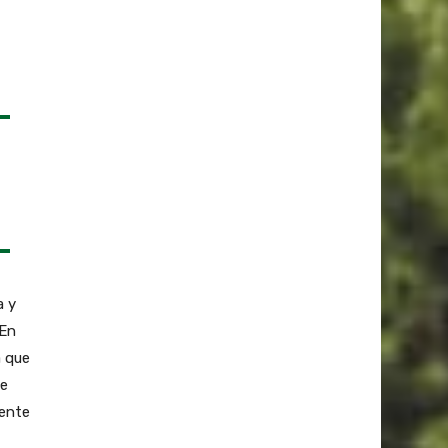
a y
 En
a que
se
mente