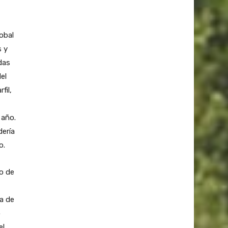
obal
s y
das
el
fil,
 año.
dería
o.
no de
va de
ó
el