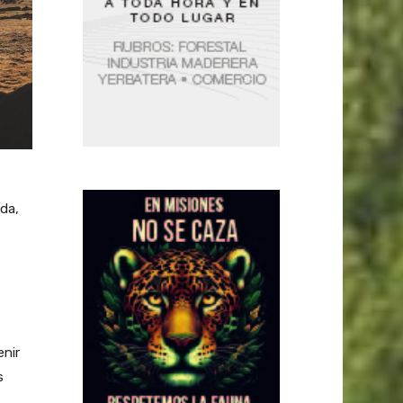
ada,
enir
s