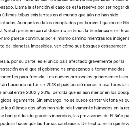
asado. Llama la atención el caso de esta reserva por ser hogar d
s últimas tribus existentes en el mundo que aún no han sido
ctadas. Aunque los datos recopilados por la investigación de Glo
t Watch pertenezcan al Gobierno anterior, la tendencia en el Bras
naro parece continuar por el mismo camino mientras los indígena
sto del planeta), impasibles, ven cómo sus bosques desaparecen.
esia, por su parte, es el único país afectado gravemente por la
restación en el que el gobierno ha empezando a tomar medidas
undentes para frenarla. Los nuevos protocolos gubernamentales
tán haciendo notar: en 2018 el país perdió menos masa forestal q
 anual entre 2002 y 2016, pérdida que es aún menor en los bosq
gidos legalmente. Sin embargo, no se puede cantar victoria ya qu
e los últimos dos años han sido relativamente húmedos en la re
se han producido grandes incendios, las previsiones de El Niño p
podrían hacer que las tornas cambiasen. De hecho, en lo que lle