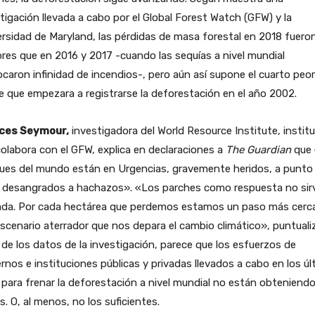
tigación llevada a cabo por el Global Forest Watch (GFW) y la
rsidad de Maryland, las pérdidas de masa forestal en 2018 fuero
es que en 2016 y 2017 -cuando las sequías a nivel mundial
caron infinidad de incendios-, pero aún así supone el cuarto peo
 que empezara a registrarse la deforestación en el año 2002.
ces Seymour,
investigadora del World Resource Institute, instit
olabora con el GFW, explica en declaraciones a
The Guardian
que 
ues del mundo están en Urgencias, gravemente heridos, a punto
r desangrados a hachazos». «Los parches como respuesta no sir
ada. Por cada hectárea que perdemos estamos un paso más cerc
scenario aterrador que nos depara el cambio climático», puntuali
z de los datos de la investigación, parece que los esfuerzos de
rnos e instituciones públicas y privadas llevados a cabo en los ú
para frenar la deforestación a nivel mundial no están obteniend
s. O, al menos, no los suficientes.