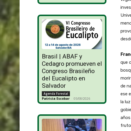
inves
Unive
menor
provo
desde
Fran
Brasil | ABAF y
que c
Cedagro promueven el
bosq
Congreso Brasileño
del Eucalipto en
mori
Salvador
de n
ese e
Agenda Forestal
Patricia Escobar
-
05/08/2026
la lu
gobie
años 
fruto