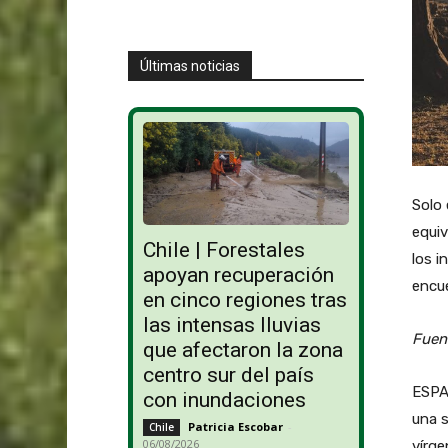
Últimas noticias
Solo 
equiv
Chile | Forestales
los i
apoyan recuperación
encue
en cinco regiones tras
las intensas lluvias
Fuen
que afectaron la zona
centro sur del país
ESPAÑ
con inundaciones
una s
Patricia Escobar
-
Chile
06/08/2026
vírge