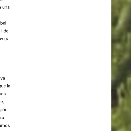
e una
bal
il de
s (y
 ya
ue la
ues
e,
gión
ara
vamos