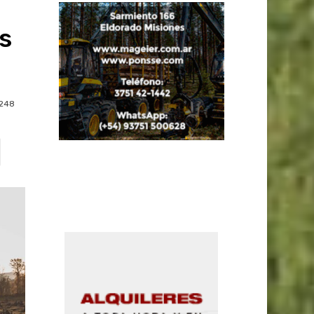
s
248