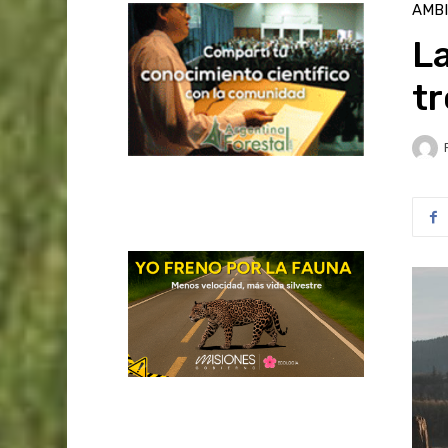
AMB
L
tr