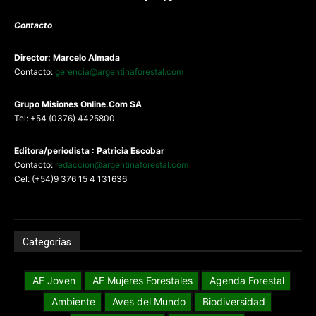
Contacto
Director: Marcelo Almada
Contacto:
gerencia@argentinaforestal.com
G
rupo Misiones
Online.Com
SA
Tel: +54 (0376) 4425800
Editora/periodista : Patricia Escobar
Contacto:
redaccion@argentinaforestal.com
Cel: (+54)9 376 15 4 131636
Categorías
AF Joven
AF Mujeres Forestales
Agenda Forestal
Ambiente
Aves del Mundo
Biodiversidad