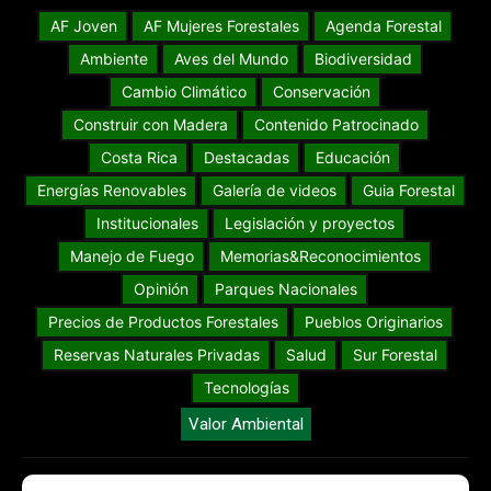
AF Joven
AF Mujeres Forestales
Agenda Forestal
Ambiente
Aves del Mundo
Biodiversidad
Cambio Climático
Conservación
Construir con Madera
Contenido Patrocinado
Costa Rica
Destacadas
Educación
Energías Renovables
Galería de videos
Guia Forestal
Institucionales
Legislación y proyectos
Manejo de Fuego
Memorias&Reconocimientos
Opinión
Parques Nacionales
Precios de Productos Forestales
Pueblos Originarios
Reservas Naturales Privadas
Salud
Sur Forestal
Tecnologías
Valor Ambiental