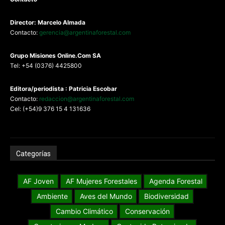
Director: Marcelo Almada
Contacto:
gerencia@argentinaforestal.com
G
rupo Misiones
Online.Com
SA
Tel: +54 (0376) 4425800
Editora/periodista : Patricia Escobar
Contacto:
redaccion@argentinaforestal.com
Cel: (+54)9 376 15 4 131636
Categorías
AF Joven
AF Mujeres Forestales
Agenda Forestal
Ambiente
Aves del Mundo
Biodiversidad
Cambio Climático
Conservación