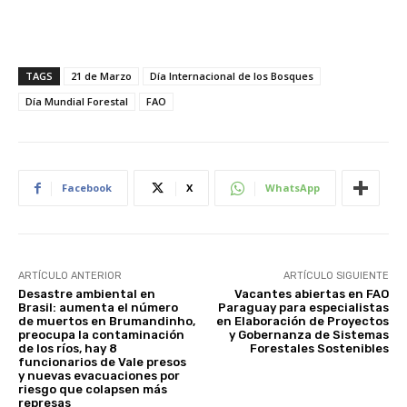
TAGS
21 de Marzo
Día Internacional de los Bosques
Día Mundial Forestal
FAO
Facebook
X
WhatsApp
ARTÍCULO ANTERIOR
ARTÍCULO SIGUIENTE
Desastre ambiental en
Vacantes abiertas en FAO
Brasil: aumenta el número
Paraguay para especialistas
de muertos en Brumandinho,
en Elaboración de Proyectos
preocupa la contaminación
y Gobernanza de Sistemas
de los ríos, hay 8
Forestales Sostenibles
funcionarios de Vale presos
y nuevas evacuaciones por
riesgo que colapsen más
represas