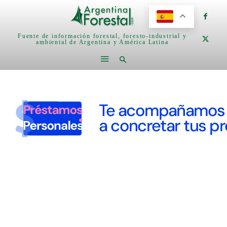
Fuente de información forestal, foresto-industrial y
ambiental de Argentina y América Latina