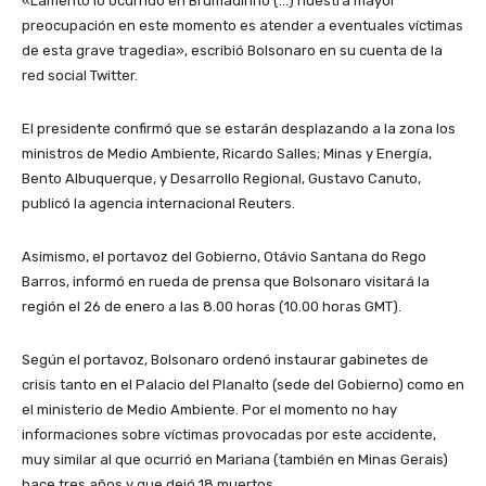
«Lamento lo ocurrido en Brumadinho (…) nuestra mayor
preocupación en este momento es atender a eventuales víctimas
de esta grave tragedia», escribió Bolsonaro en su cuenta de la
red social Twitter.
El presidente confirmó que se estarán desplazando a la zona los
ministros de Medio Ambiente, Ricardo Salles; Minas y Energía,
Bento Albuquerque, y Desarrollo Regional, Gustavo Canuto,
publicó la agencia internacional Reuters.
Asimismo, el portavoz del Gobierno, Otávio Santana do Rego
Barros, informó en rueda de prensa que Bolsonaro visitará la
región el 26 de enero a las 8.00 horas (10.00 horas GMT).
Según el portavoz, Bolsonaro ordenó instaurar gabinetes de
crisis tanto en el Palacio del Planalto (sede del Gobierno) como en
el ministerio de Medio Ambiente. Por el momento no hay
informaciones sobre víctimas provocadas por este accidente,
muy similar al que ocurrió en Mariana (también en Minas Gerais)
hace tres años y que dejó 18 muertos.