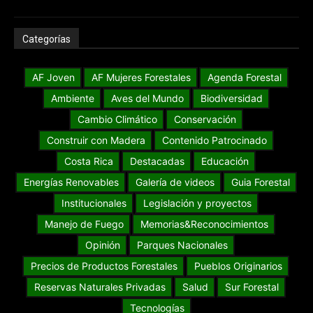
Categorías
AF Joven
AF Mujeres Forestales
Agenda Forestal
Ambiente
Aves del Mundo
Biodiversidad
Cambio Climático
Conservación
Construir con Madera
Contenido Patrocinado
Costa Rica
Destacadas
Educación
Energías Renovables
Galería de videos
Guia Forestal
Institucionales
Legislación y proyectos
Manejo de Fuego
Memorias&Reconocimientos
Opinión
Parques Nacionales
Precios de Productos Forestales
Pueblos Originarios
Reservas Naturales Privadas
Salud
Sur Forestal
Tecnologías