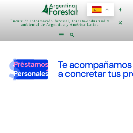
Fuente de información forestal, foresto-industrial y
ambiental de Argentina y América Latina