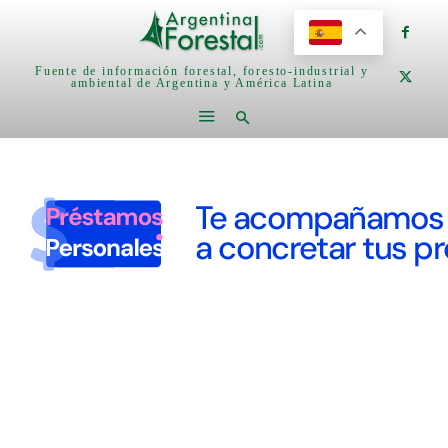
Fuente de información forestal, foresto-industrial y
ambiental de Argentina y América Latina