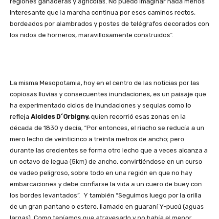
regiones ganaderas y agrícolas. No puedo imaginar nada menos
interesante que la marcha continua por esos caminos rectos,
bordeados por alambrados y postes de telégrafos decorados con
los nidos de horneros, maravillosamente construidos”.
La misma Mesopotamia, hoy en el centro de las noticias por las
copiosas lluvias y consecuentes inundaciones, es un paisaje que
ha experimentado ciclos de inundaciones y sequias como lo
refleja
Alcides D´Orbigny,
quien recorrió esas zonas en la
década de 1830 y decía, “Por entonces, el riacho se reducía a un
mero lecho de veinticinco a treinta metros de ancho; pero
durante las crecientes se forma otro lecho que a veces alcanza a
un octavo de legua (5km) de ancho, convirtiéndose en un curso
de vadeo peligroso, sobre todo en una región en que no hay
embarcaciones y debe confiarse la vida a un cuero de buey con
los bordes levantados”. Y también “Seguimos luego por la orilla
de un gran pantano o estero, llamado en guaraní Y-pucú (aguas
largas). Como teníamos que atravesarlo y no había el menor