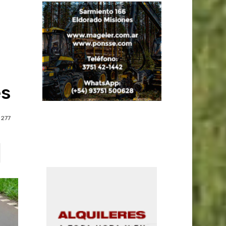
es
277