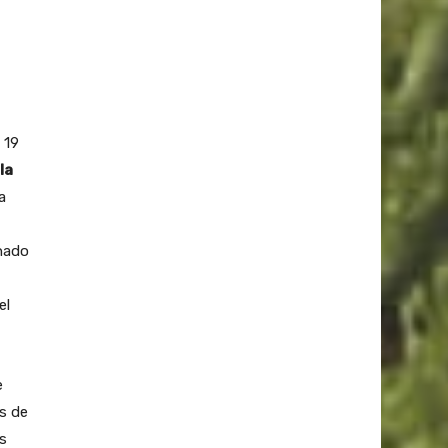
 19
la
a
onado
el
e
as de
as