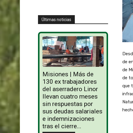
Últimas noticias
Desde
de en
de Mi
Misiones | Más de
de to
130 ex trabajadores
que t
del aserradero Linor
infra
llevan cuatro meses
Natur
sin respuestas por
hech
sus deudas salariales
e indemnizaciones
tras el cierre...