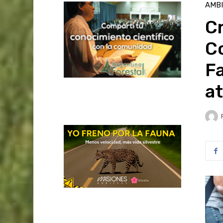
AMB
C
C
Fa
at