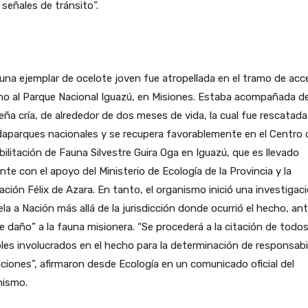
s señales de tránsito”.
una ejemplar de ocelote joven fue atropellada en el tramo de acc
no al Parque Nacional Iguazú, en Misiones. Estaba acompañada d
ña cría, de alrededor de dos meses de vida, la cual fue rescatada
aparques nacionales y se recupera favorablemente en el Centro 
ilitación de Fauna Silvestre Guira Oga en Iguazú, que es llevado
nte con el apoyo del Ministerio de Ecología de la Provincia y la
ción Félix de Azara. En tanto, el organismo inició una investigac
ela a Nación más allá de la jurisdicción donde ocurrió el hecho, an
e daño” a la fauna misionera. “Se procederá a la citación de todos
les involucrados en el hecho para la determinación de responsabi
ciones”, afirmaron desde Ecología en un comunicado oficial del
nismo.