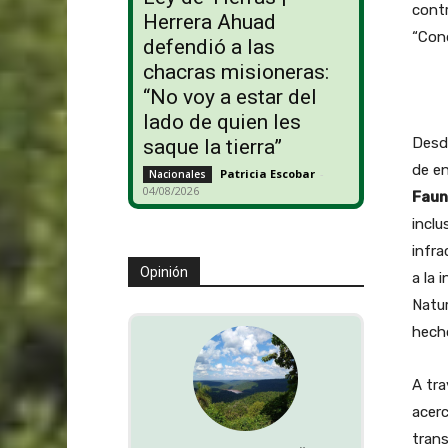
contr
Herrera Ahuad
“Cond
defendió a las
chacras misioneras:
“No voy a estar del
lado de quien les
Desde
saque la tierra”
de en
Patricia Escobar
-
Nacionales
04/08/2026
Faun
inclu
infra
Opinión
a la 
Natur
hech
A tra
acerc
trans