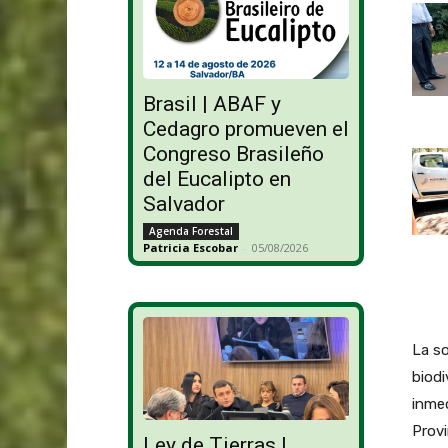
Brasil | ABAF y
Cedagro promueven el
Congreso Brasileño
del Eucalipto en
Salvador
Agenda Forestal
Patricia Escobar
-
05/08/2026
La so
biodi
inmed
Provi
Ley de Tierras |