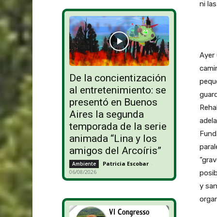
ni la
Ayer 
cami
De la concientización
peque
al entretenimiento: se
guard
presentó en Buenos
Rehab
Aires la segunda
adela
temporada de la serie
Funda
animada “Lina y los
paral
amigos del Arcoíris”
“grav
Patricia Escobar
-
Ambiente
06/08/2026
posib
y san
orga