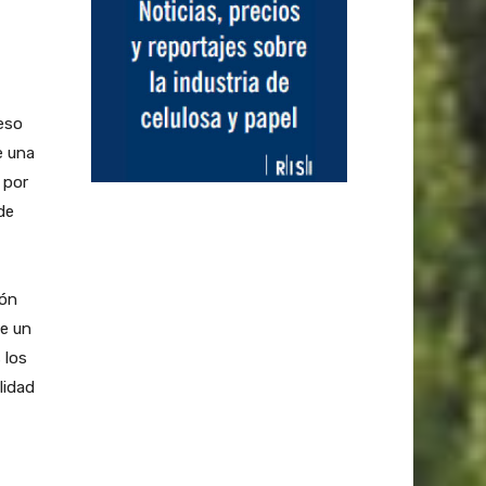
eso
e una
 por
de
ión
te un
 los
lidad