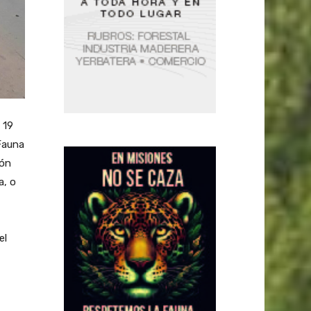
 19
 Fauna
ión
a, o
el