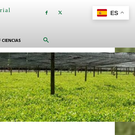
rial
ES
a
F CIENCIAS