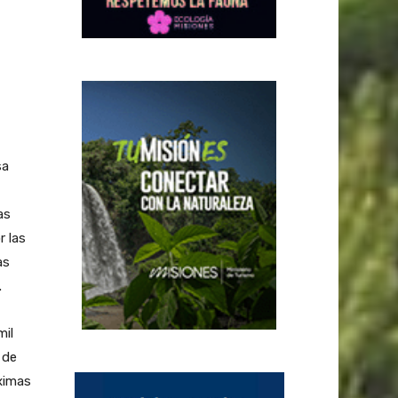
sa
as
 las
as
.
mil
 de
ximas