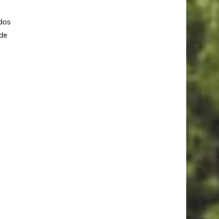
ados
 de