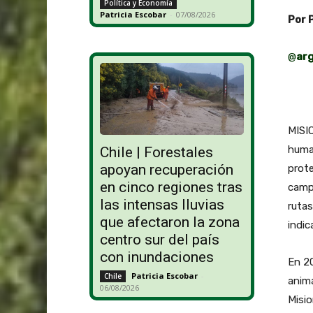
Política y Economía
Patricia Escobar
-
07/08/2026
Por 
@
ar
MISIO
human
Chile | Forestales
apoyan recuperación
prote
en cinco regiones tras
campa
las intensas lluvias
rutas
que afectaron la zona
indic
centro sur del país
con inundaciones
En 20
Patricia Escobar
-
Chile
anima
06/08/2026
Misi