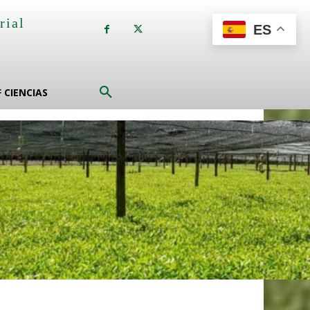
rial
ES
a
F CIENCIAS