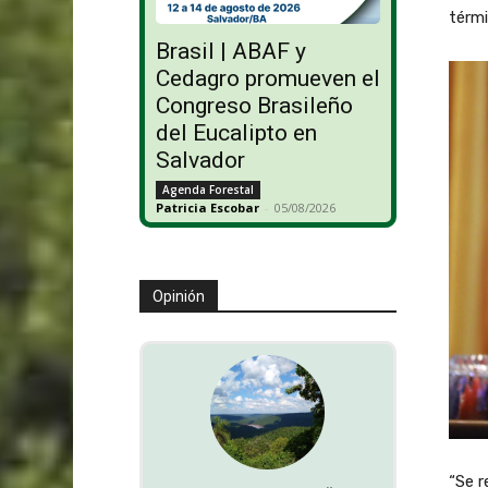
térmi
Brasil | ABAF y
Cedagro promueven el
Congreso Brasileño
del Eucalipto en
Salvador
Agenda Forestal
Patricia Escobar
-
05/08/2026
Opinión
“Se r