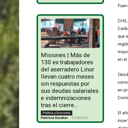
Fuen
CHILE
Cari
que e
regió
mayor
Misiones | Más de
en el
130 ex trabajadores
del aserradero Linor
Desde
llevan cuatro meses
cono
sin respuestas por
en pr
sus deudas salariales
e indemnizaciones
Comis
tras el cierre...
El añ
Política y Economía
Patricia Escobar
-
07/08/2026
ince