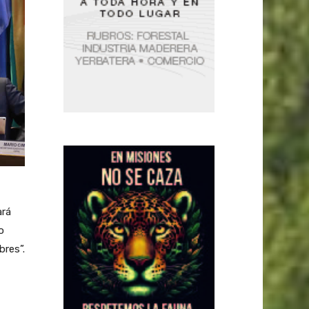
ará
o
bres”.