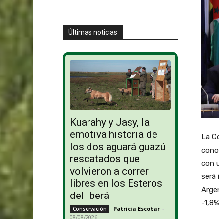
Últimas noticias
Kuarahy y Jasy, la
emotiva historia de
La Co
los dos aguará guazú
conoc
rescatados que
con u
volvieron a correr
será 
libres en los Esteros
Argen
del Iberá
-1,8%
Patricia Escobar
-
Conservación
08/08/2026