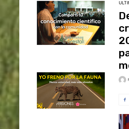
ULT
D
cr
2
pa
m