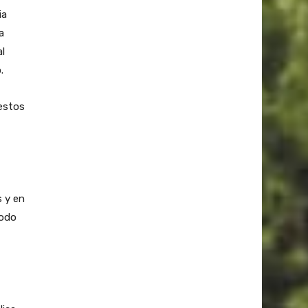
ia
a
l
.
uestos
s y en
Todo