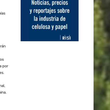
mías
arán
los
a por
es.
nal,
ina.