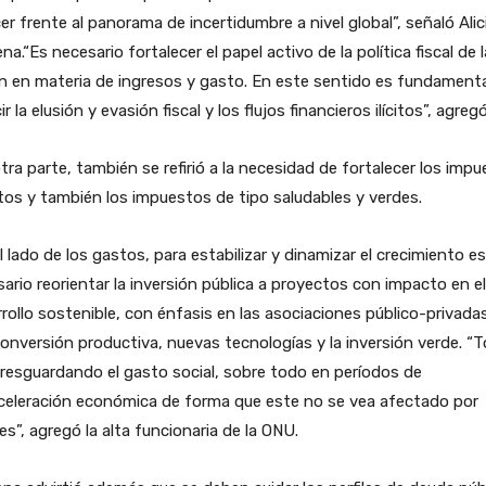
er frente al panorama de incertidumbre a nivel global”, señaló Alic
na.“Es necesario fortalecer el papel activo de la política fiscal de l
n en materia de ingresos y gasto. En este sentido es fundamenta
ir la elusión y evasión fiscal y los flujos financieros ilícitos”, agregó
tra parte, también se refirió a la necesidad de fortalecer los imp
tos y también los impuestos de tipo saludables y verdes.
l lado de los gastos, para estabilizar y dinamizar el crecimiento es
ario reorientar la inversión pública a proyectos con impacto en el
rollo sostenible, con énfasis en las asociaciones público-privada
conversión productiva, nuevas tecnologías y la inversión verde. “
resguardando el gasto social, sobre todo en períodos de
celeración económica de forma que este no se vea afectado por
es”, agregó la alta funcionaria de la ONU.