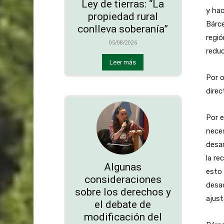
Ley de tierras: “La
y hac
propiedad rural
Bárce
conlleva soberanía”
regió
05/08/2026
reduc
Leer más
Por o
direc
Por e
neces
desar
la re
Algunas
esto 
consideraciones
desa
sobre los derechos y
ajust
el debate de
modificación del