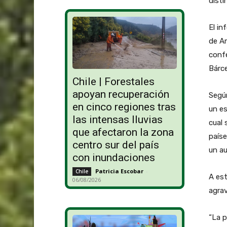
disti
El in
de Am
confe
Bárce
Chile | Forestales
apoyan recuperación
Según
en cinco regiones tras
un es
las intensas lluvias
cual 
que afectaron la zona
país
centro sur del país
un au
con inundaciones
Patricia Escobar
-
Chile
A est
06/08/2026
agrav
“La p