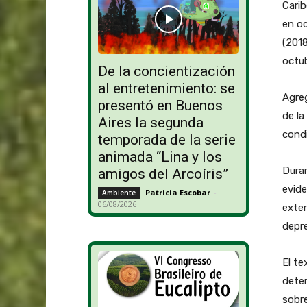
Carib
en oc
(2018
octub
De la concientización
al entretenimiento: se
Agre
presentó en Buenos
de la
Aires la segunda
condi
temporada de la serie
animada “Lina y los
Dura
amigos del Arcoíris”
evide
Patricia Escobar
-
Ambiente
06/08/2026
exter
depre
El te
deter
sobr