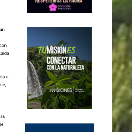
ran
 con
caída
dio a
ue,
las
de