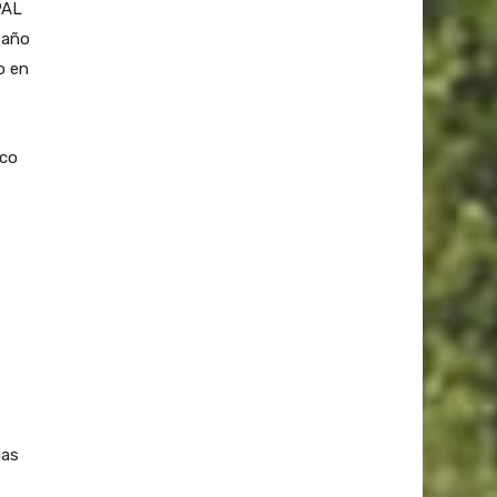
PAL
 año
o en
ico
ias