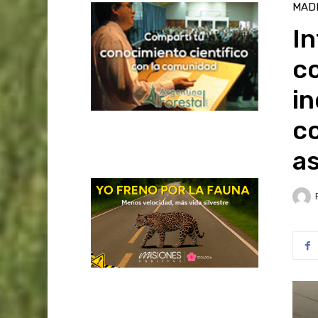
MAD
In
c
in
c
a