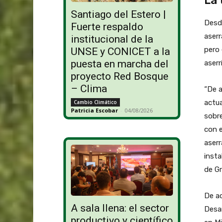
La 
Santiago del Estero |
Desde
Fuerte respaldo
aser
institucional de la
pero 
UNSE y CONICET a la
puesta en marcha del
aserr
proyecto Red Bosque
– Clima
“De a
actua
Cambio Climático
Patricia Escobar
-
04/08/2026
sobre
con 
aserr
insta
de Gr
De ac
A sala llena: el sector
Desar
productivo y científico