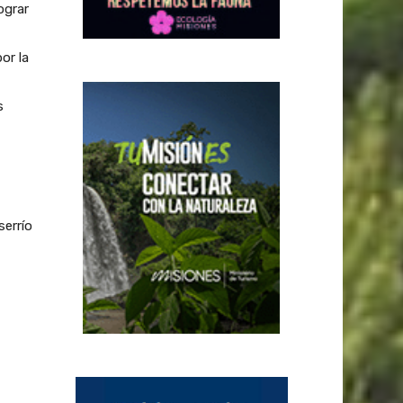
ograr
or la
s
serrío