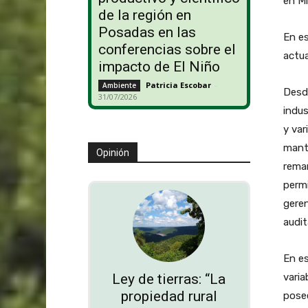
en Mi
de la región en
Posadas en las
En es
conferencias sobre el
actua
impacto de El Niño
Patricia Escobar
-
Ambiente
Desde
31/07/2026
indus
y var
mante
Opinión
reman
permi
geren
audit
En es
varia
Ley de tierras: “La
propiedad rural
posee