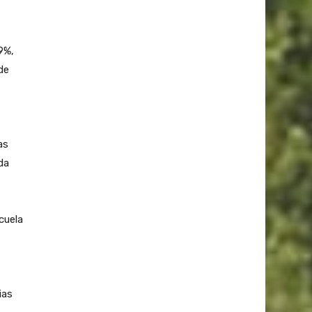
9%,
de
as
da
cuela
ias