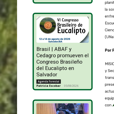
plani
la so
enfre
Escue
Cienc
(UNa
Brasil | ABAF y
Por 
Cedagro promueven el
Congreso Brasileño
MISIO
del Eucalipto en
y Sec
Salvador
trans
Agenda Forestal
prese
Patricia Escobar
-
05/08/2026
actua
equip
con