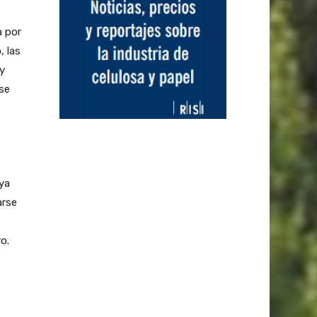
a por
, las
y
se
ya
arse
o.