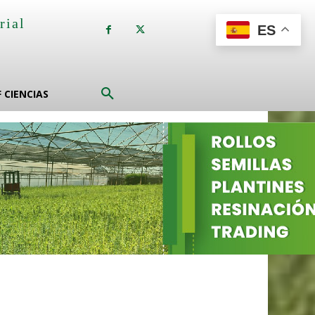
rial
ES
a
F CIENCIAS