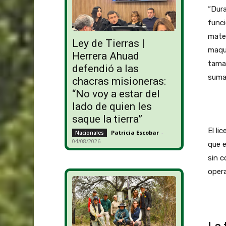
“Dura
funci
mater
Ley de Tierras |
maqui
Herrera Ahuad
tamañ
defendió a las
suma 
chacras misioneras:
“No voy a estar del
lado de quien les
saque la tierra”
El li
Patricia Escobar
-
Nacionales
04/08/2026
que e
sin c
opera