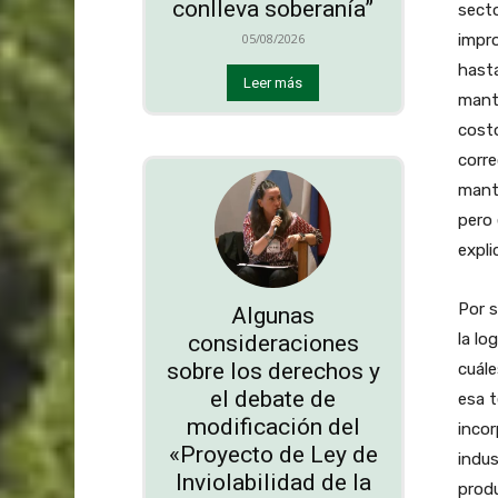
conlleva soberanía”
secto
impro
05/08/2026
hasta
Leer más
mant
cost
corre
mant
pero 
expl
Por s
Algunas
la lo
consideraciones
sobre los derechos y
cuále
el debate de
esa t
modificación del
incor
«Proyecto de Ley de
indus
Inviolabilidad de la
produ