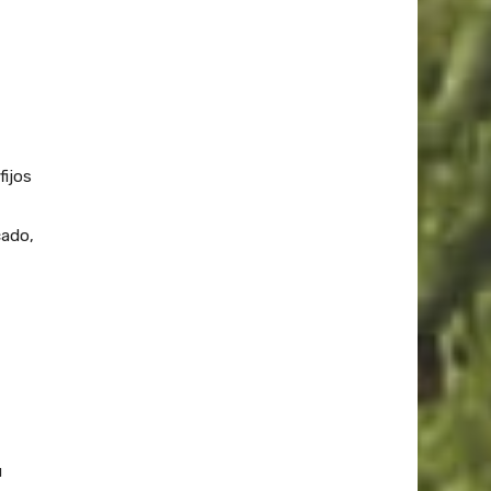
fijos
cado,
u