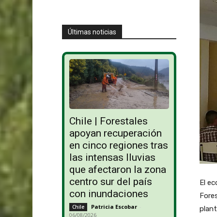
Últimas noticias
Chile | Forestales
apoyan recuperación
en cinco regiones tras
las intensas lluvias
que afectaron la zona
centro sur del país
El e
con inundaciones
Fores
Patricia Escobar
-
Chile
plant
06/08/2026