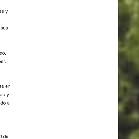
es y
 sus
eo,
s”,
tes en
ado y
rdo a
ad de