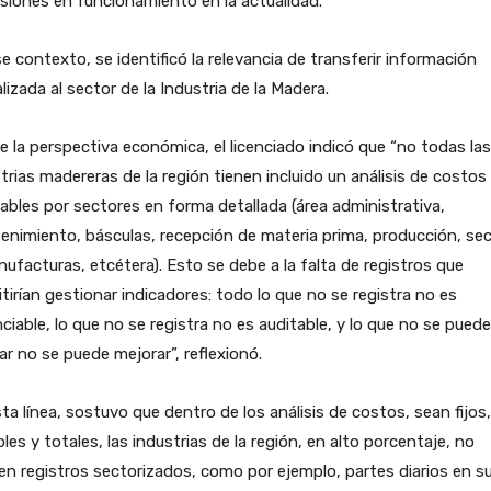
siones en funcionamiento en la actualidad.
e contexto, se identificó la relevancia de transferir información
lizada al sector de la Industria de la Madera.
 la perspectiva económica, el licenciado indicó que “no todas las
trias madereras de la región tienen incluido un análisis de costos 
iables por sectores en forma detallada (área administrativa,
nimiento, básculas, recepción de materia prima, producción, se
ufacturas, etcétera). Esto se debe a la falta de registros que
tirían gestionar indicadores: todo lo que no se registra no es
ciable, lo que no se registra no es auditable, y lo que no se puede
ar no se puede mejorar”, reflexionó.
ta línea, sostuvo que dentro de los análisis de costos, sean fijos,
bles y totales, las industrias de la región, en alto porcentaje, no
n registros sectorizados, como por ejemplo, partes diarios en s