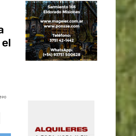
a
 el
390