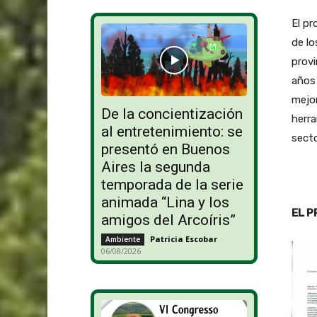
El pr
de lo
provi
años 
mejor
De la concientización
herra
al entretenimiento: se
secto
presentó en Buenos
Aires la segunda
temporada de la serie
animada “Lina y los
EL 
amigos del Arcoíris”
Patricia Escobar
-
Ambiente
06/08/2026