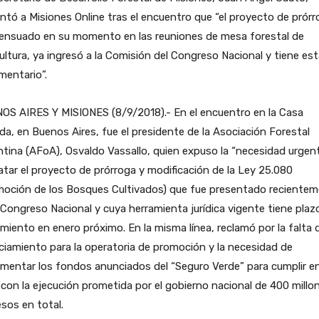
ntó a Misiones Online tras el encuentro que “el proyecto de prór
ensuado en su momento en las reuniones de mesa forestal de
ultura, ya ingresó a la Comisión del Congreso Nacional y tiene es
mentario”.
OS AIRES Y MISIONES (8/9/2018).- En el encuentro en la Casa
a, en Buenos Aires, fue el presidente de la Asociación Forestal
tina (AFoA), Osvaldo Vassallo, quien expuso la “necesidad urgen
atar el proyecto de prórroga y modificación de la Ley 25.080
moción de los Bosques Cultivados) que fue presentado reciente
 Congreso Nacional y cuya herramienta jurídica vigente tiene plaz
miento en enero próximo. En la misma línea, reclamó por la falta 
ciamiento para la operatoria de promoción y la necesidad de
mentar los fondos anunciados del “Seguro Verde” para cumplir en
con la ejecución prometida por el gobierno nacional de 400 millo
sos en total.