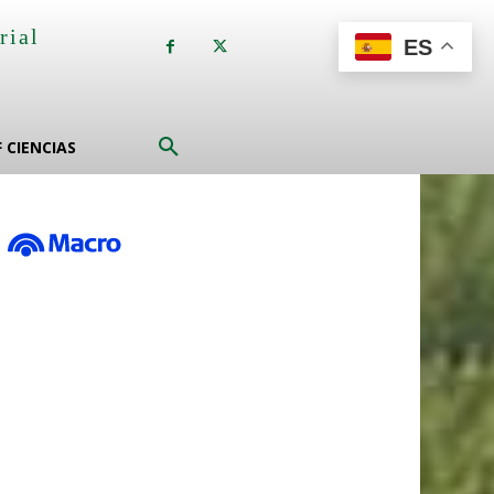
rial
ES
a
F CIENCIAS