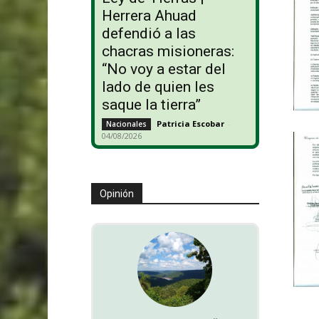
Herrera Ahuad
defendió a las
chacras misioneras:
“No voy a estar del
lado de quien les
saque la tierra”
Patricia Escobar
-
Nacionales
04/08/2026
Opinión