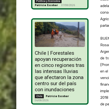
Política y Economía
Patricia Escobar
-
07/08/2026
adela
cons
Agric
parla
BUEN
Rosad
Argen
Chile | Forestales
de tr
apoyan recuperación
en cinco regiones tras
(Pro
las intensas lluvias
en el
que afectaron la zona
venci
centro sur del país
finan
con inundaciones
imple
Patricia Escobar
-
Chile
2018 
06/08/2026
de pe