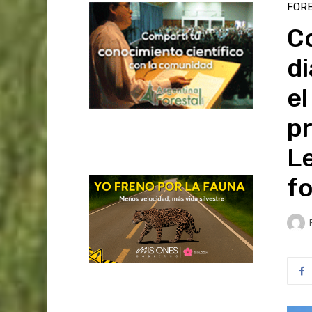
FOR
Co
di
el
pr
L
fo