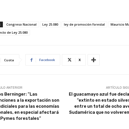
S
Congreso Nacional
Ley 25.080
ley de promoción forestal
Mauricio M
ecto de Ley 25.080
Facebook
X
Cuota
ULO ANTERIOR
ARTÍCULO SIG
os Berninger: “Las
El guacamayo azul fue decl
nciones a la exportación son
“extinto en estado silve
udiciales para las economías
entre un total de ocho av
onales, en especial afectará
Sudamérica que no volvere
s Pymes forestales”