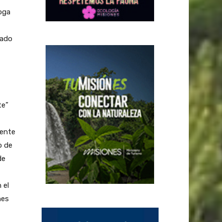
roga
tado
te”
mente
o de
de
 el
nes