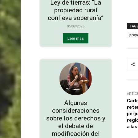
Ley de tierras: “La
propiedad rural
conlleva soberanía”
TAG
05/08/2026
proy
Leer más
ARTÍC
Carl
Algunas
rete
consideraciones
perj
sobre los derechos y
regi
el debate de
a la
modificación del