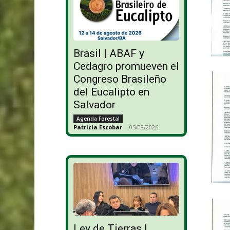
Brasil | ABAF y
Cedagro promueven el
Congreso Brasileño
del Eucalipto en
Salvador
Agenda Forestal
Patricia Escobar
-
05/08/2026
Ley de Tierras |