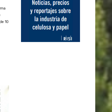
irma
e
de 10