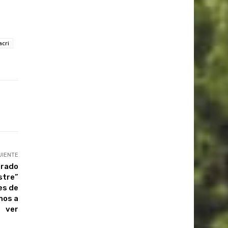
acri
UIENTE
arado
stre”
es de
mos a
ver