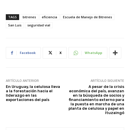
TAGS
bitrenes
eficiencia
Escuela de Manejo de Bitrenes
San Luis
seguridad vial
Facebook
X
WhatsApp
ARTÍCULO ANTERIOR
ARTÍCULO SIGUIENTE
En Uruguay, la celulosa lleva
A pesar de la crisis
a la forestación hacia el
económica del país, avanzan
liderazgo en las
en la búsqueda de socios y
exportaciones del país
financiamiento externo para
la puesta en marcha de una
planta de celulosa y papel en
Ituzaingó