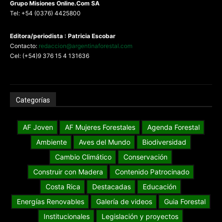
G
rupo Misiones
Online.Com
SA
Tel: +54 (0376) 4425800
Editora/periodista : Patricia Escobar
Contacto:
redaccion@argentinaforestal.com
Cel: (+54)9 376 15 4 131636
Categorías
AF Joven
AF Mujeres Forestales
Agenda Forestal
Ambiente
Aves del Mundo
Biodiversidad
Cambio Climático
Conservación
Construir con Madera
Contenido Patrocinado
Costa Rica
Destacadas
Educación
Energías Renovables
Galería de videos
Guia Forestal
Institucionales
Legislación y proyectos