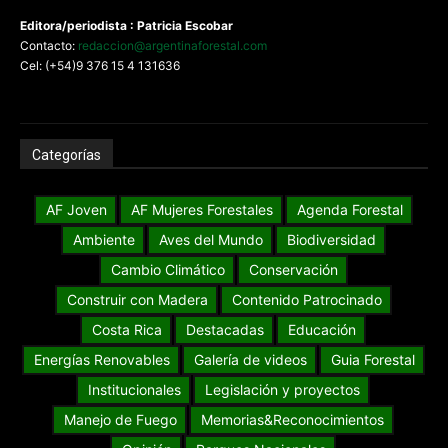
Editora/periodista : Patricia Escobar
Contacto:
redaccion@argentinaforestal.com
Cel: (+54)9 376 15 4 131636
Categorías
AF Joven
AF Mujeres Forestales
Agenda Forestal
Ambiente
Aves del Mundo
Biodiversidad
Cambio Climático
Conservación
Construir con Madera
Contenido Patrocinado
Costa Rica
Destacadas
Educación
Energías Renovables
Galería de videos
Guia Forestal
Institucionales
Legislación y proyectos
Manejo de Fuego
Memorias&Reconocimientos