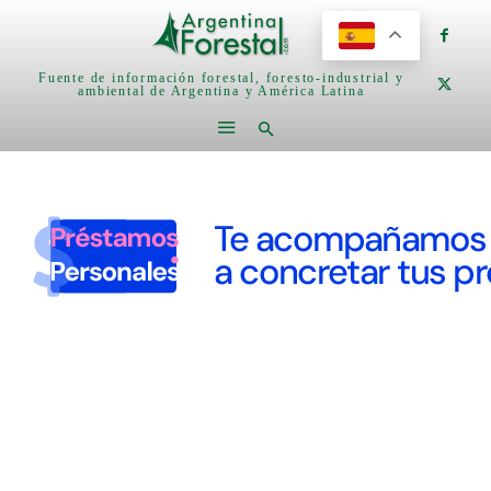
Fuente de información forestal, foresto-industrial y
ambiental de Argentina y América Latina