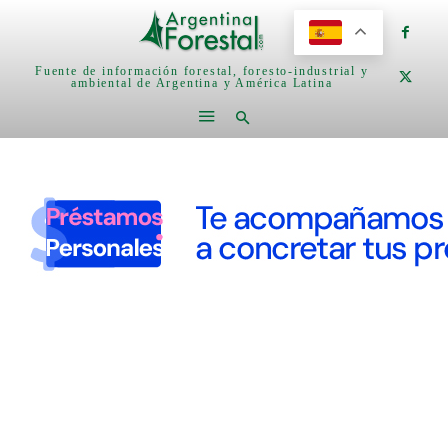
Fuente de información forestal, foresto-industrial y
ambiental de Argentina y América Latina