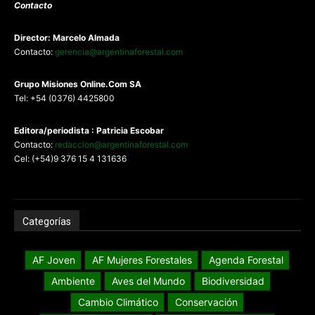
Contacto
Director: Marcelo Almada
Contacto:
gerencia@argentinaforestal.com
G
rupo Misiones
Online.Com
SA
Tel: +54 (0376) 4425800
Editora/periodista : Patricia Escobar
Contacto:
redaccion@argentinaforestal.com
Cel: (+54)9 376 15 4 131636
Categorías
AF Joven
AF Mujeres Forestales
Agenda Forestal
Ambiente
Aves del Mundo
Biodiversidad
Cambio Climático
Conservación