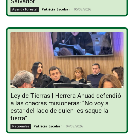
Salvador
Patricia Escobar
-
05/08/2026
Agenda Forestal
Ley de Tierras | Herrera Ahuad defendió
a las chacras misioneras: “No voy a
estar del lado de quien les saque la
tierra”
Patricia Escobar
-
04/08/2026
Nacionales