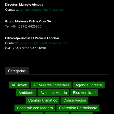
Director: Marcelo Almada
Contacto:
gerencia@argentinaforestal.com
G
rupo Misiones
Online.Com
SA
Tel: +54 (0376) 4425800
Editora/periodista : Patricia Escobar
Contacto:
redaccion@argentinaforestal.com
Cel: (+54)9 376 15 4 131636
Categorías
AF Joven
AF Mujeres Forestales
Agenda Forestal
Ambiente
Aves del Mundo
Biodiversidad
Cambio Climático
Conservación
Construir con Madera
Contenido Patrocinado