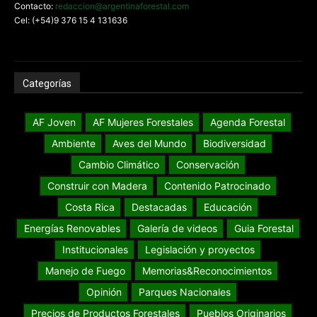
Contacto:
redaccion@argentinaforestal.com
Cel: (+54)9 376 15 4 131636
Categorías
AF Joven
AF Mujeres Forestales
Agenda Forestal
Ambiente
Aves del Mundo
Biodiversidad
Cambio Climático
Conservación
Construir con Madera
Contenido Patrocinado
Costa Rica
Destacadas
Educación
Energías Renovables
Galería de videos
Guia Forestal
Institucionales
Legislación y proyectos
Manejo de Fuego
Memorias&Reconocimientos
Opinión
Parques Nacionales
Precios de Productos Forestales
Pueblos Originarios