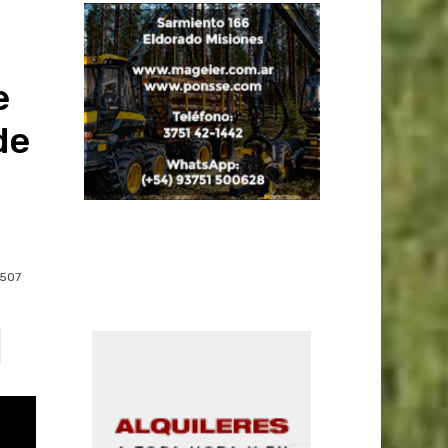
e
de
507