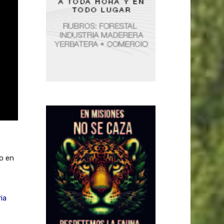
do en
ia