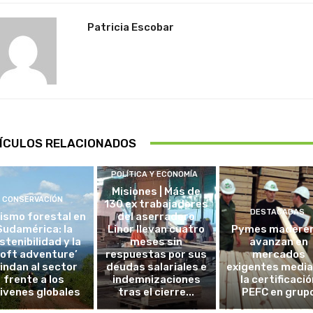
Patricia Escobar
ÍCULOS RELACIONADOS
POLÍTICA Y ECONOMÍA
Misiones | Más de
CONSERVACIÓN
130 ex trabajadores
DESTACADAS
ismo forestal en
del aserradero
Sudamérica: la
Linor llevan cuatro
Pymes madere
stenibilidad y la
meses sin
avanzan en
soft adventure’
respuestas por sus
mercados
lindan al sector
deudas salariales e
exigentes medi
frente a los
indemnizaciones
la certificació
ivenes globales
tras el cierre...
PEFC en grup