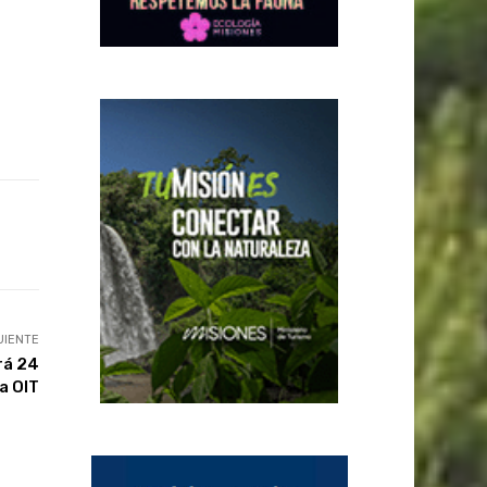
UIENTE
rá 24
a OIT