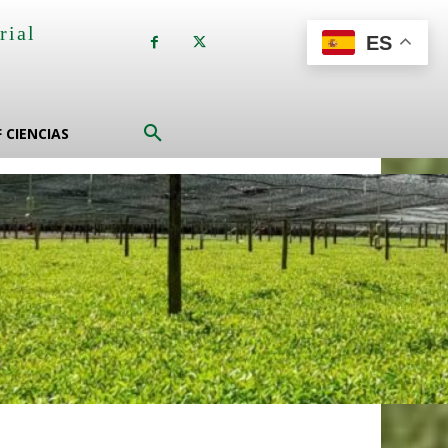
rial
ES
a
F CIENCIAS