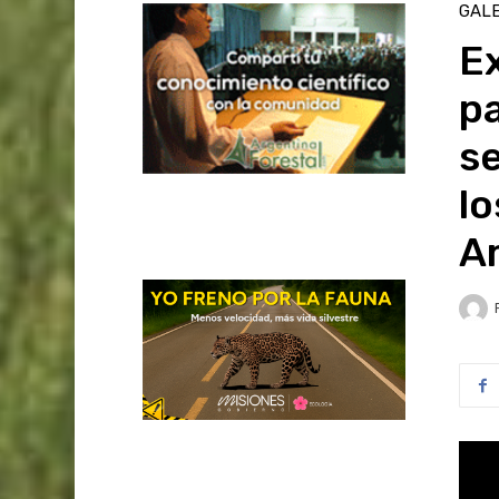
GALE
E
pa
s
lo
A