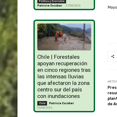
Política y Economía
Patricia Escobar
-
07/08/2026
Mayo 
Chile | Forestales
apoyan recuperación
en cinco regiones tras
las intensas lluvias
ARTÍC
que afectaron la zona
Pres
centro sur del país
resu
con inundaciones
plan
Patricia Escobar
-
Chile
de A
06/08/2026