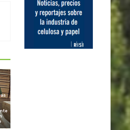
ras
ante
n
o