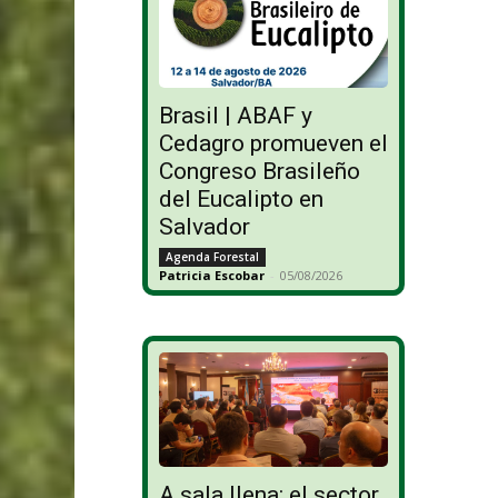
Brasil | ABAF y
Cedagro promueven el
Congreso Brasileño
del Eucalipto en
Salvador
Agenda Forestal
Patricia Escobar
-
05/08/2026
A sala llena: el sector