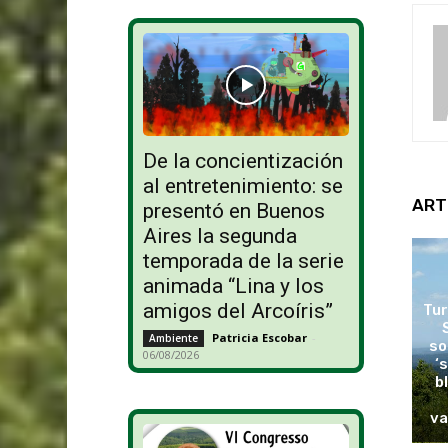
De la concientización
al entretenimiento: se
ART
presentó en Buenos
Aires la segunda
temporada de la serie
animada “Lina y los
amigos del Arcoíris”
Tur
Patricia Escobar
-
Ambiente
so
06/08/2026
‘
b
va