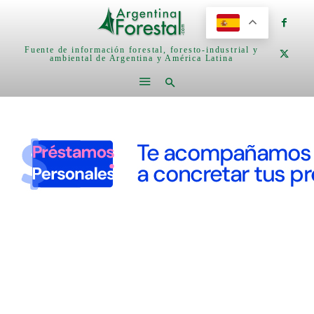
Fuente de información forestal, foresto-industrial y
ambiental de Argentina y América Latina