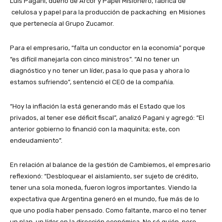
Luis Pagani, dueño de Arcor y Papel Misionero, fábrica de
celulosa y papel para la producción de packaching en Misiones
que pertenecía al Grupo Zucamor.
Para el empresario, “falta un conductor en la economía” porque
“es difícil manejarla con cinco ministros”. “Al no tener un
diagnóstico y no tener un líder, pasa lo que pasa y ahora lo
estamos sufriendo”, sentenció el CEO de la compañía.
“Hoy la inflación la está generando más el Estado que los
privados, al tener ese déficit fiscal”, analizó Pagani y agregó: “El
anterior gobierno lo financió con la maquinita; este, con
endeudamiento”.
En relación al balance de la gestión de Cambiemos, el empresario
reflexionó: “Desbloquear el aislamiento, ser sujeto de crédito,
tener una sola moneda, fueron logros importantes. Viendo la
expectativa que Argentina generó en el mundo, fue más de lo
que uno podía haber pensado. Como faltante, marco el no tener
un plan, un líder en la dirección económica. No sé quién, pero