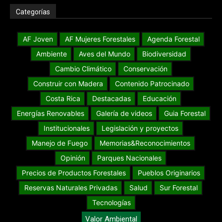
Categorías
AF Joven
AF Mujeres Forestales
Agenda Forestal
Ambiente
Aves del Mundo
Biodiversidad
Cambio Climático
Conservación
Construir con Madera
Contenido Patrocinado
Costa Rica
Destacadas
Educación
Energías Renovables
Galería de videos
Guia Forestal
Institucionales
Legislación y proyectos
Manejo de Fuego
Memorias&Reconocimientos
Opinión
Parques Nacionales
Precios de Productos Forestales
Pueblos Originarios
Reservas Naturales Privadas
Salud
Sur Forestal
Tecnologías
Valor Ambiental