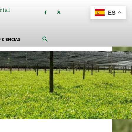
rial
ES
a
F CIENCIAS