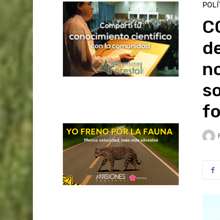
POLÍ
C
de
no
so
f