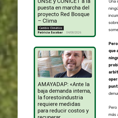
UNSE y CONICET a la
Una i
puesta en marcha del
ningú
proyecto Red Bosque
incum
– Clima
sobre
Cambio Climático
somet
Patricia Escobar
-
04/08/2026
Pero
que 
ning
prob
arbi
oper
AMAYADAP: «Ante la
punt
baja demanda interna,
denun
la forestoindustria
requiere medidas
Pero 
para reducir costos y
más a
recuperar