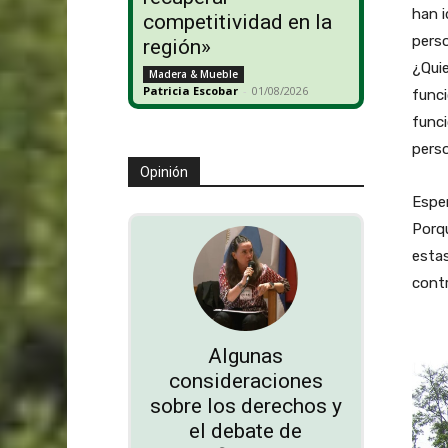
han i
competitividad en la
pers
región»
¿Quie
Madera & Mueble
Patricia Escobar
-
01/08/2026
funci
funci
pers
Opinión
Esper
Porqu
estas
contr
Algunas
consideraciones
sobre los derechos y
el debate de