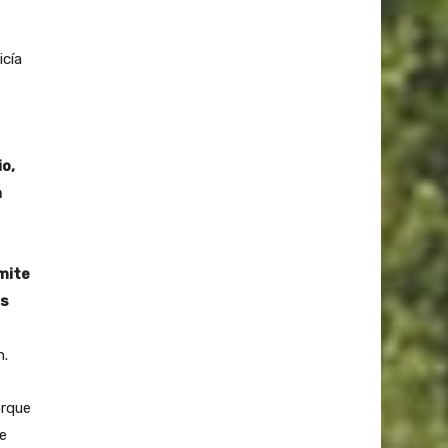
icía
o,
n
rmite
os
n.
orque
e