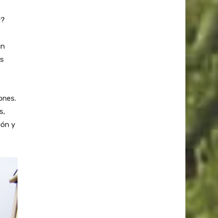
d?
ún
as
ones.
s,
ión y