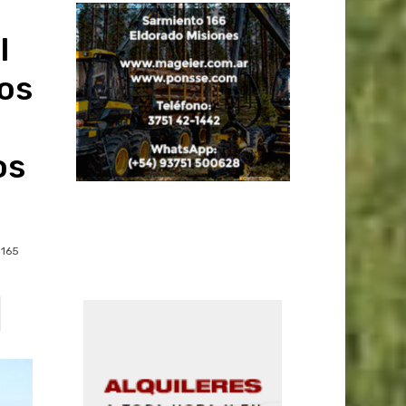
l
os
os
165