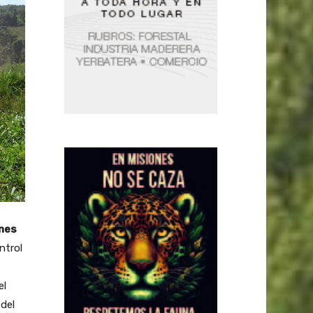
ones
ntrol
el
del