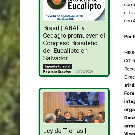
contr
el fr
con
A
Brasil | ABAF y
Cedagro promueven el
Por 
Congreso Brasileño
del Eucalipto en
MISIO
Salvador
COIFO
Agenda Forestal
Recur
Patricia Escobar
-
05/08/2026
Direc
atrá
Fore
inte
orga
Gonz
arma
Ley de Tierras |
Vice