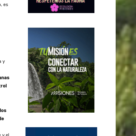
, es
a y
anas
rol
los
de
 y el