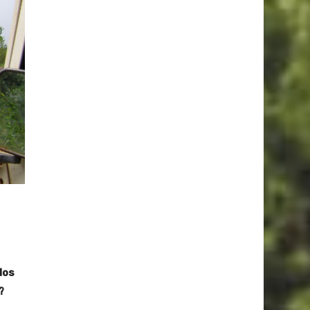
los
?