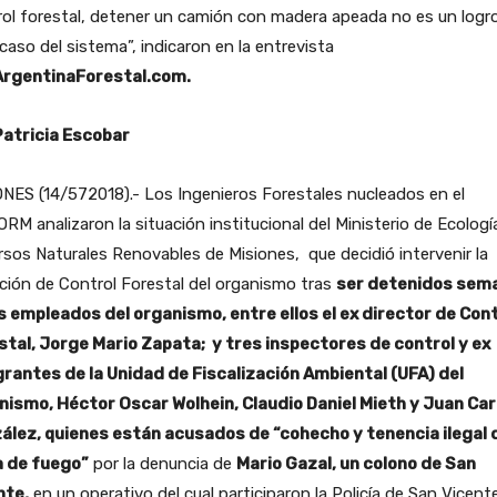
ol forestal, detener un camión con madera apeada no es un logro
acaso del sistema”, indicaron en la entrevista
rgentinaForestal.com.
Patricia Escobar
NES (14/572018).- Los Ingenieros Forestales nucleados en el
RM analizaron la situación institucional del Ministerio de Ecologí
sos Naturales Renovables de Misiones, que decidió intervenir la
ción de Control Forestal del organismo tras
ser detenidos sem
s empleados del organismo, entre ellos el ex director de Cont
stal, Jorge Mario Zapata; y tres inspectores de control y ex
grantes de la Unidad de Fiscalización Ambiental (UFA) del
nismo, Héctor Oscar Wolhein, Claudio Daniel Mieth y Juan Car
ález, quienes están acusados de “cohecho y tenencia ilegal 
 de fuego”
por la denuncia de
Mario Gazal, un colono de San
nte,
en un operativo del cual participaron la Policía de San Vicente