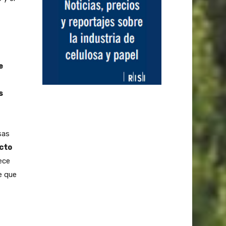
e
s
sas
acto
ece
e que