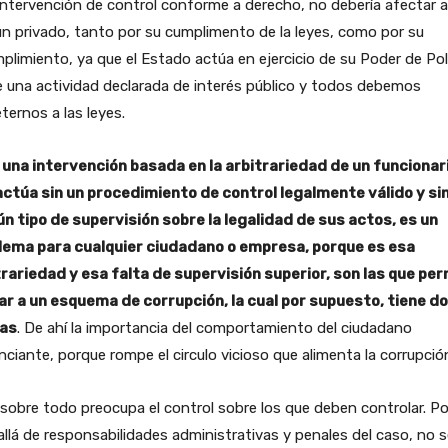
ntervención de control conforme a derecho, no debería afectar a
n privado, tanto por su cumplimento de la leyes, como por su
plimiento, ya que el Estado actúa en ejercicio de su Poder de Pol
 una actividad declarada de interés público y todos debemos
ernos a las leyes.
 una intervención basada en la arbitrariedad de un funcionari
actúa sin un procedimiento de control legalmente válido y si
ún tipo de supervisión sobre la legalidad de sus actos, es un
lema para cualquier ciudadano o empresa, porque es esa
trariedad y esa falta de supervisión superior, son las que pe
ar a un esquema de corrupción, la cual por supuesto, tiene d
as
. De ahí la importancia del comportamiento del ciudadano
ciante, porque rompe el circulo vicioso que alimenta la corrupció
sobre todo preocupa el control sobre los que deben controlar. P
llá de responsabilidades administrativas y penales del caso, no s