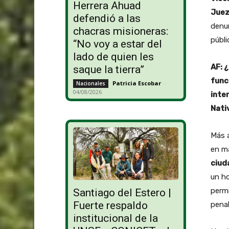
Herrera Ahuad
Juez
defendió a las
denun
chacras misioneras:
públi
“No voy a estar del
lado de quien les
AF: 
saque la tierra”
func
Patricia Escobar
-
Nacionales
04/08/2026
inte
Nati
Más a
en ma
ciud
un ho
permi
Santiago del Estero |
Fuerte respaldo
pena
institucional de la