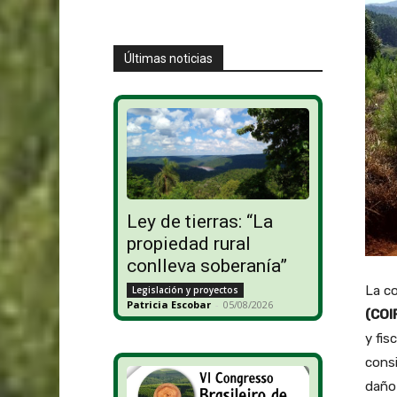
Últimas noticias
Ley de tierras: “La
propiedad rural
conlleva soberanía”
La co
Legislación y proyectos
Patricia Escobar
-
05/08/2026
(CO
y fis
consi
daño 