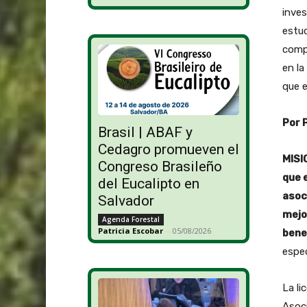
inves
estud
compe
en la
que e
Por 
Brasil | ABAF y
Cedagro promueven el
MISI
Congreso Brasileño
que 
del Eucalipto en
asoc
Salvador
mejo
Agenda Forestal
Patricia Escobar
-
05/08/2026
bene
espec
La li
Asoc