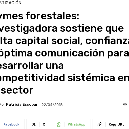
STIGACIÓN
ymes forestales:
vestigadora sostiene que
lta capital social, confianz
 óptima comunicación par
sarrollar una
mpetitividad sistémica e
 sector
Por
Patricia Escobar
22/04/2018
Facebook
X
WhatsApp
Copy URL