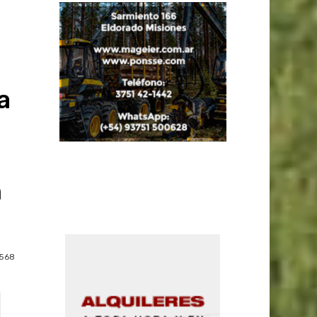
a
a
n
568