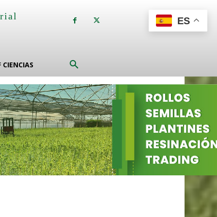
rial
ES
a
F CIENCIAS