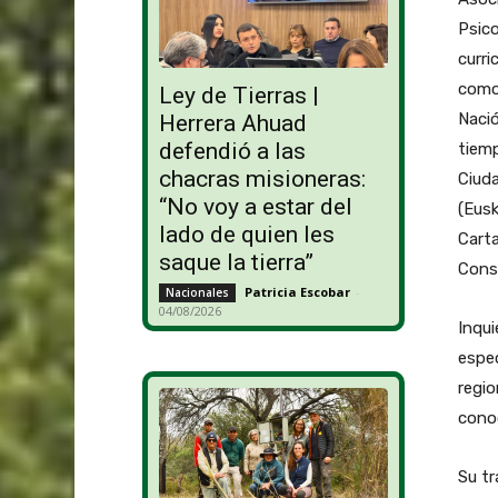
Psico
curr
como 
Ley de Tierras |
Naci
Herrera Ahuad
defendió a las
tiemp
chacras misioneras:
Ciuda
“No voy a estar del
(Eusk
lado de quien les
Carta
saque la tierra”
Conse
Patricia Escobar
-
Nacionales
04/08/2026
Inqui
espec
regio
conoc
Su tr