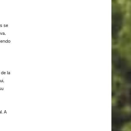
os se
va,
niendo
 de la
ui,
su
l. A