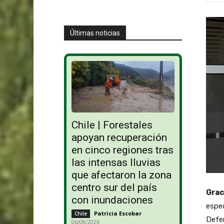
Últimas noticias
Chile | Forestales
apoyan recuperación
en cinco regiones tras
las intensas lluvias
que afectaron la zona
centro sur del país
Grac
con inundaciones
espec
Patricia Escobar
-
Chile
Defen
06/08/2026