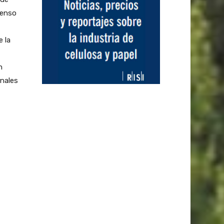
tenso
 la
n
onales