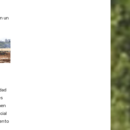
en un
udad
es
nen
cial
mento