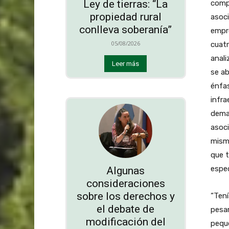
Ley de tierras: “La
compe
propiedad rural
asoci
conlleva soberanía”
empr
05/08/2026
cuatr
anali
Leer más
se ab
énfas
infra
deman
asoci
misma
que t
espe
Algunas
consideraciones
sobre los derechos y
“Tení
el debate de
pesar
modificación del
pequ