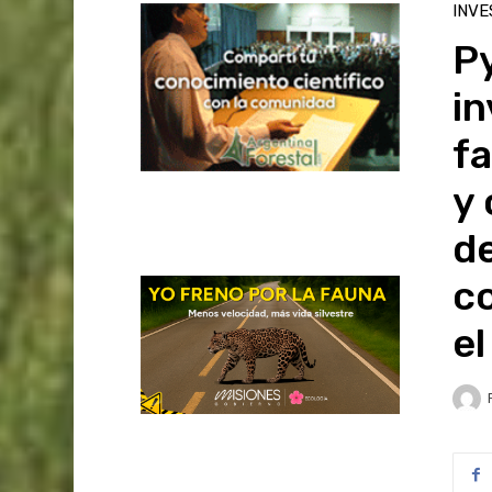
INVE
P
in
fa
y
de
co
el