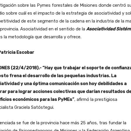
tigación sobre las Pymes forestales de Misiones donde centró s
io sobre cuál es el impacto de la estrategia de asociatividad y so
titividad de este segmento de la cadena en la industria de la m
 provincia. Asociatividad en el sentido de la
Asociatividad Sistém
s la metodología que desarrolla y ofrece.
Patricia Escobar
ONES (22/4/2018).- “Hay que trabajar el soporte de confianza
esto frena el desarrollo de las pequeñas industrias. La
iatividad y una óptima comunicación son hoy debilidades a
rar para lograr acciones colectivas que darían resultados d
ficios económicos para las PyMEs”
, afirmó la prestigiosa
ialista Graciela Satóstegui.
cenciada se fue de la provincia hace más 25 años, tras fundar la
iación de Psicopedagogos de Misiones y la Federación Argentina