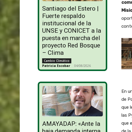
comu
Santiago del Estero |
Misi
Fuerte respaldo
oport
institucional de la
conte
UNSE y CONICET a la
puesta en marcha del
proyecto Red Bosque
– Clima
Cambio Climático
Patricia Escobar
-
04/08/2026
En u
de Po
que l
las P
AMAYADAP: «Ante la
que e
baja demanda interna,
de la