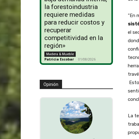
la forestoindustria
requiere medidas
“En 
para reducir costos y
sist
recuperar
el se
competitividad en la
donde
región»
confi
Madera & Mueble
tecno
Patricia Escobar
-
01/08/2026
herra
travé
Esto 
Opinión
senti
concl
La te
traba
propu