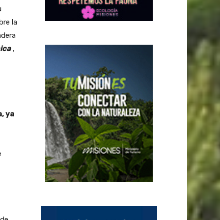
u
bre la
adera
ica
,
, ya
e
 de