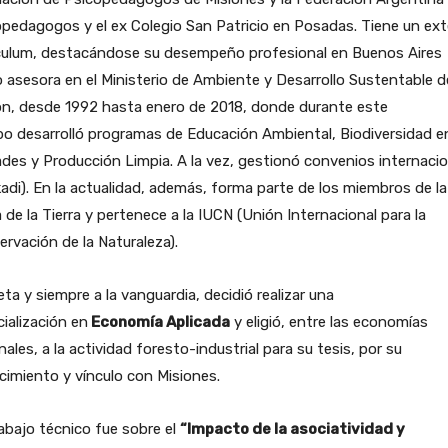
pedagogos y el ex Colegio San Patricio en Posadas. Tiene un ex
iculum, destacándose su desempeño profesional en Buenos Aires
asesora en el Ministerio de Ambiente y Desarrollo Sustentable de
ón, desde 1992 hasta enero de 2018, donde durante este
o desarrolló programas de Educación Ambiental, Biodiversidad e
des y Producción Limpia. A la vez, gestionó convenios internaci
adi). En la actualidad, además, forma parte de los miembros de la
 de la Tierra y pertenece a la IUCN (Unión Internacional para la
rvación de la Naturaleza).
eta y siempre a la vanguardia, decidió realizar una
ialización en
Economía Aplicada
y eligió, entre las economías
nales, a la actividad foresto-industrial para su tesis, por su
imiento y vínculo con Misiones.
abajo técnico fue sobre el
“Impacto de la asociatividad y