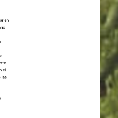
lar en
rio
a
 a
nte.
n el
 las
e