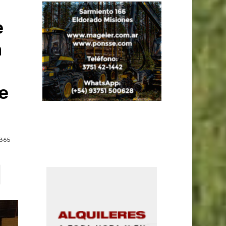
e
a
de
365