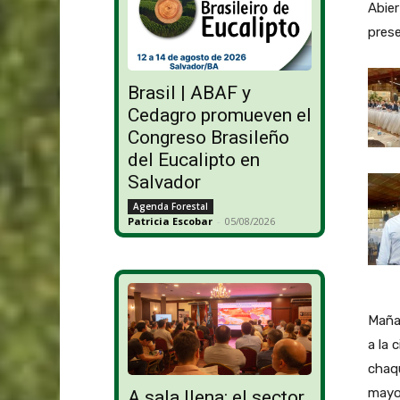
Abier
prese
Brasil | ABAF y
Cedagro promueven el
Congreso Brasileño
del Eucalipto en
Salvador
Agenda Forestal
Patricia Escobar
-
05/08/2026
Mañan
a la 
chaqu
mayor
A sala llena: el sector