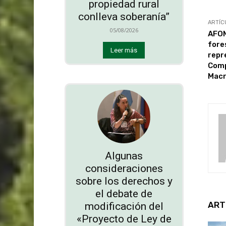
propiedad rural
conlleva soberanía”
ARTÍC
05/08/2026
AFOM
fore
Leer más
repr
Comp
Macr
Algunas
consideraciones
sobre los derechos y
el debate de
ART
modificación del
«Proyecto de Ley de