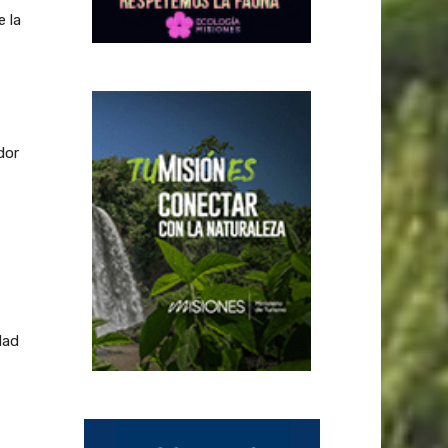
e la
dor
,
dad