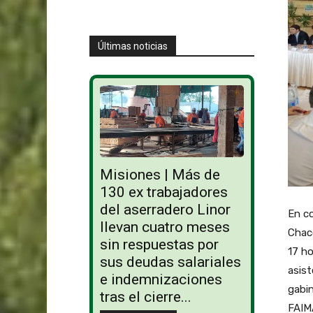
Últimas noticias
Misiones | Más de
130 ex trabajadores
del aserradero Linor
En co
llevan cuatro meses
Chaco
sin respuestas por
17 ho
sus deudas salariales
asist
e indemnizaciones
gabin
tras el cierre...
FAIMA