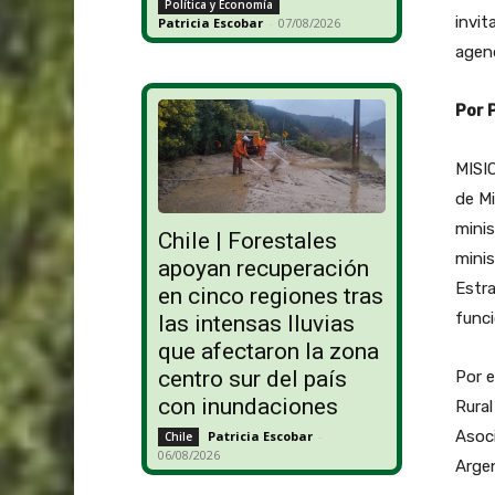
Política y Economía
invit
Patricia Escobar
-
07/08/2026
agend
Por 
MISIO
de Mi
minis
Chile | Forestales
minis
apoyan recuperación
Estra
en cinco regiones tras
funci
las intensas lluvias
que afectaron la zona
centro sur del país
Por e
con inundaciones
Rural
Asoci
Patricia Escobar
-
Chile
06/08/2026
Argen