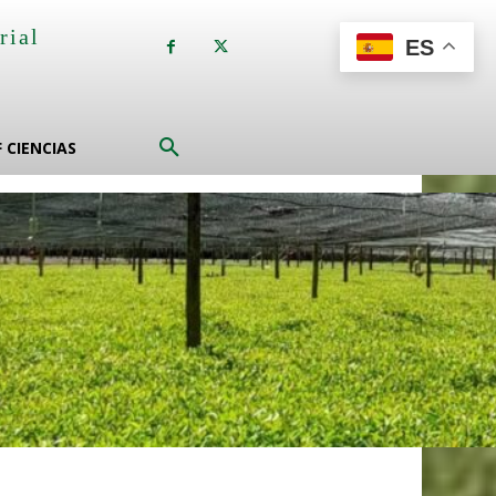
rial
ES
a
F CIENCIAS