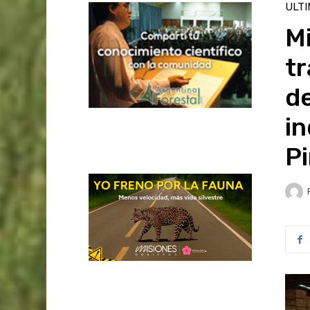
ULT
Mi
tr
d
in
P