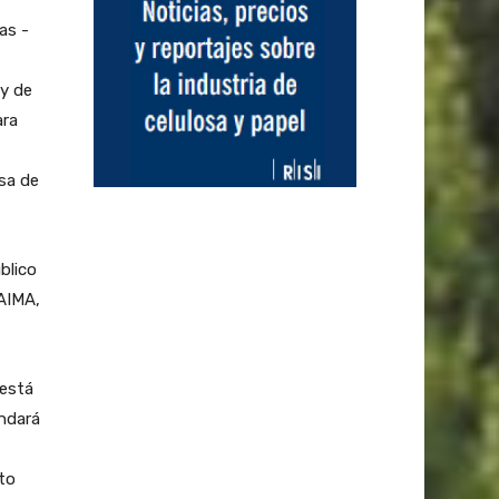
as -
 y de
ara
sa de
blico
FAIMA,
 está
indará
to