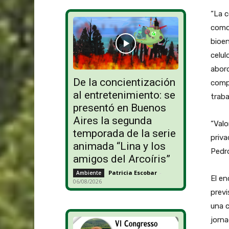
“La c
como 
bioen
celul
abord
De la concientización
compe
al entretenimiento: se
traba
presentó en Buenos
Aires la segunda
“Valo
temporada de la serie
priva
animada “Lina y los
Pedr
amigos del Arcoíris”
Patricia Escobar
-
Ambiente
El en
06/08/2026
previ
una c
jorna