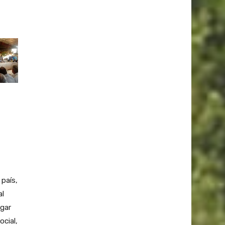
 país,
al
rgar
ocial,