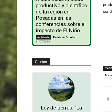
produ
productivo y científico
de la región en
condi
Posadas en las
conferencias sobre el
impacto de El Niño
Patricia Escobar
-
Ambiente
31/07/2026
Opinión
TAG
Mesa
Ley de tierras: “La