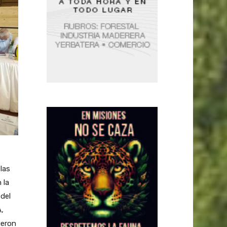
las
 la
 del
,
ueron