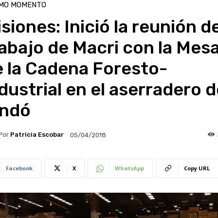
IMO MOMENTO
siones: Inició la reunión d
abajo de Macri con la Mes
e la Cadena Foresto-
dustrial en el aserradero 
indó
Por
Patricia Escobar
05/04/2018
Facebook
X
WhatsApp
Copy URL