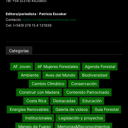
Tel: +54 (0376) 4425800
Editora/periodista : Patricia Escobar
Contacto:
redaccion@argentinaforestal.com
Cel: (+54)9 376 15 4 131636
Categorías
AF Joven
AF Mujeres Forestales
Agenda Forestal
Ambiente
Aves del Mundo
Biodiversidad
Cambio Climático
Conservación
Construir con Madera
Contenido Patrocinado
Costa Rica
Destacadas
Educación
Energías Renovables
Galería de videos
Guia Forestal
Institucionales
Legislación y proyectos
Manejo de Fuego
Memorias&Reconocimientos