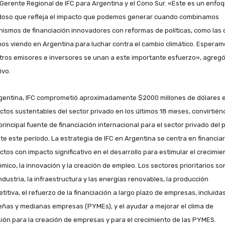
, Gerente Regional de IFC para Argentina y el Cono Sur. «Este es un enfo
oso que refleja el impacto que podemos generar cuando combinamos
ismos de financiación innovadores con reformas de políticas, como las
os viendo en Argentina para luchar contra el cambio climático. Esperam
tros emisores e inversores se unan a este importante esfuerzo», agregó
ivo.
gentina, IFC comprometió aproximadamente $2000 millones de dólares 
ctos sustentables del sector privado en los últimos 18 meses, convirtié
principal fuente de financiación internacional para el sector privado del 
te este período. La estrategia de IFC en Argentina se centra en financiar
ctos con impacto significativo en el desarrollo para estimular el crecimie
mico, la innovación y la creación de empleo. Los sectores prioritarios son
ndustria, la infraestructura y las energías renovables, la producción
titiva, el refuerzo de la financiación a largo plazo de empresas, incluidas
ñas y medianas empresas (PYMEs), y el ayudar a mejorar el clima de
sión para la creación de empresas y para el crecimiento de las PYMES.