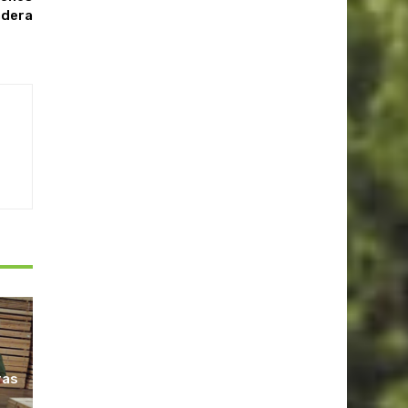
adera
ras