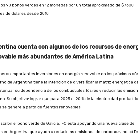
dos 90 bonos verdes en 12 monedas por un total aproximado de $7300
nes de dólares desde 2010.
entina cuenta con algunos de los recursos de ener
ovable más abundantes de América Latina
peran importantes inversiones en energía renovable en los próximos año
rno de Argentina tiene la intención de diversificar la matriz energética de
 atenuar su dependencia de los combustibles fósiles y reducir las emisio
no. Su objetivo: lograr que para 2025 el 20 % de la electricidad producid
ís se genere a partir de fuentes renovables.
uscribir el bono verde de Galicia, IFC está apoyando una nueva clase de
os en Argentina que ayuda a reducir las emisiones de carbono», indicó D