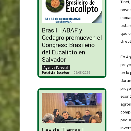
Tinel
noved
mecan
estam
Brasil | ABAF y
que o
Cedagro promueven el
direct
Congreso Brasileño
del Eucalipto en
En Ar
Salvador
proye
Agenda Forestal
Patricia Escobar
-
05/08/2026
en la 
duran
proye
econó
agroi
compe
peque
inver
Ley de Tierras |