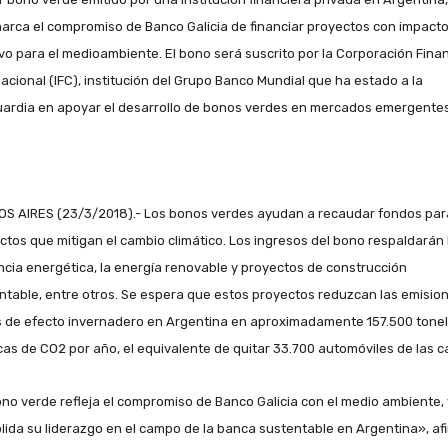
arca el compromiso de Banco Galicia de financiar proyectos con impact
ivo para el medioambiente. El bono será suscrito por la Corporación Fina
nacional (IFC), institución del Grupo Banco Mundial que ha estado a la
ardia en apoyar el desarrollo de bonos verdes en mercados emergentes
S AIRES (23/3/2018).- Los bonos verdes ayudan a recaudar fondos par
ctos que mitigan el cambio climático. Los ingresos del bono respaldarán 
encia energética, la energía renovable y proyectos de construcción
ntable, entre otros. Se espera que estos proyectos reduzcan las emisio
 de efecto invernadero en Argentina en aproximadamente 157.500 tone
cas de CO2 por año, el equivalente de quitar 33.700 automóviles de las ca
ono verde refleja el compromiso de Banco Galicia con el medio ambiente, 
lida su liderazgo en el campo de la banca sustentable en Argentina», af