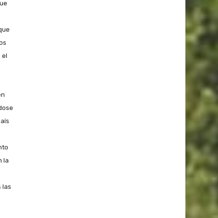
que
 que
os
 el
en
ndose
país
nto
 la
 las