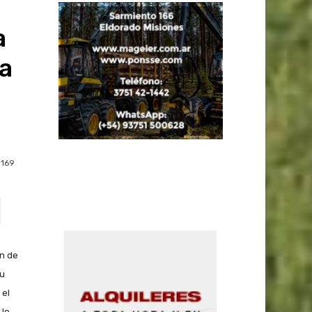
a
da
169
ón de
su
 el
 lo