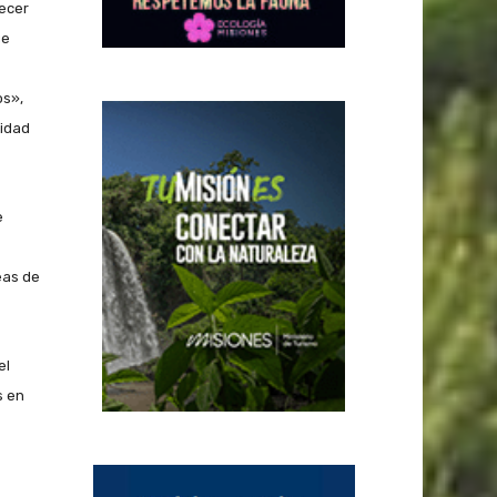
ecer
ue
os»,
tidad
e
eas de
el
s en