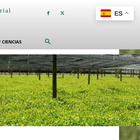
rial
ES
a
F CIENCIAS