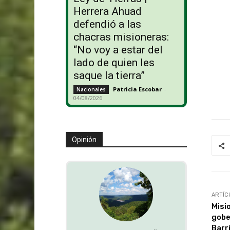
Herrera Ahuad
defendió a las
chacras misioneras:
“No voy a estar del
lado de quien les
saque la tierra”
Patricia Escobar
-
Nacionales
04/08/2026
Opinión
ARTÍC
Misi
gobe
Barr