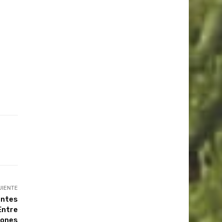
UIENTE
entes
Entre
lones