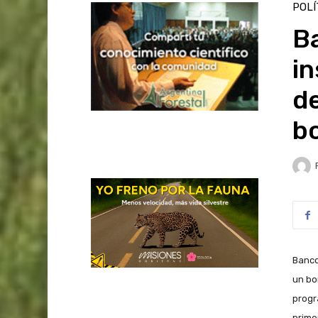
POLÍ
Ba
in
de
b
Banco
un bo
progr
prime