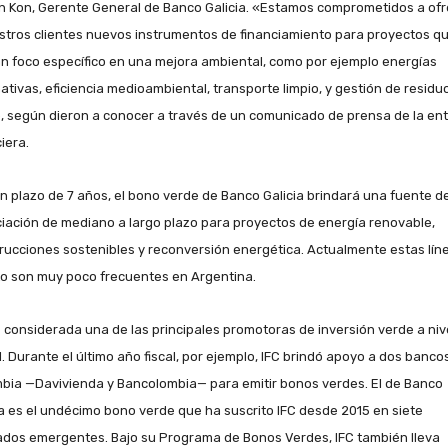
n Kon, Gerente General de Banco Galicia. «Estamos comprometidos a ofr
stros clientes nuevos instrumentos de financiamiento para proyectos q
n foco específico en una mejora ambiental, como por ejemplo energías
nativas, eficiencia medioambiental, transporte limpio, y gestión de residu
ó, según dieron a conocer a través de un comunicado de prensa de la en
iera.
n plazo de 7 años, el bono verde de Banco Galicia brindará una fuente d
ciación de mediano a largo plazo para proyectos de energía renovable,
rucciones sostenibles y reconversión energética. Actualmente estas lín
to son muy poco frecuentes en Argentina.
s considerada una de las principales promotoras de inversión verde a niv
l. Durante el último año fiscal, por ejemplo, IFC brindó apoyo a dos banco
bia —Davivienda y Bancolombia— para emitir bonos verdes. El de Banco
ia es el undécimo bono verde que ha suscrito IFC desde 2015 en siete
dos emergentes. Bajo su Programa de Bonos Verdes, IFC también lleva