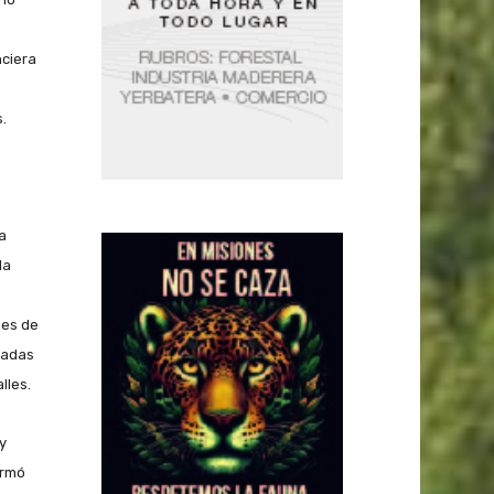
o
nciera
.
a
la
nes de
ladas
lles.
y
irmó