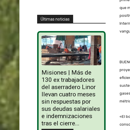
que m
posit
Últimas noticias
Inter
vangu
BUENO
proye
Misiones | Más de
efici
130 ex trabajadores
suste
del aserradero Linor
llevan cuatro meses
gases
sin respuestas por
métri
sus deudas salariales
e indemnizaciones
«El b
tras el cierre...
conso