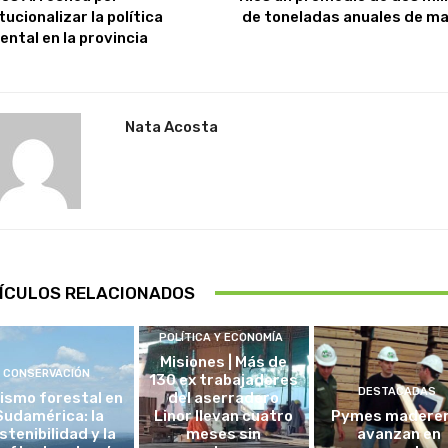
tucionalizar la política
de toneladas anuales de m
ental en la provincia
Nata Acosta
ÍCULOS RELACIONADOS
POLÍTICA Y ECONOMÍA
Misiones | Más de
CONSERVACIÓN
130 ex trabajadores
DESTACADAS
ismo forestal en
del aserradero
Sudamérica: la
Linor llevan cuatro
Pymes madere
stenibilidad y la
meses sin
avanzan en