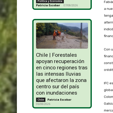
Política y Economía
Fabiá
Patricia Escobar
-
07/08/2026
a nue
tenga
alter
indic
financ
Con u
Chile | Forestales
finan
apoyan recuperación
const
en cinco regiones tras
crédi
las intensas lluvias
que afectaron la zona
IFC e
centro sur del país
globa
con inundaciones
Colom
Patricia Escobar
-
Chile
Galic
06/08/2026
merca