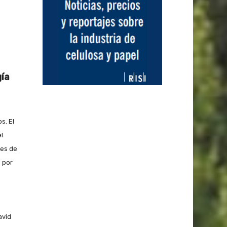
gía
s. El
l
nes de
a por
avid