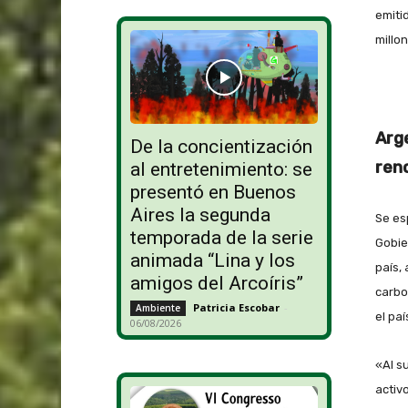
emiti
millo
Arg
De la concientización
ren
al entretenimiento: se
presentó en Buenos
Aires la segunda
Se es
temporada de la serie
Gobie
animada “Lina y los
país,
amigos del Arcoíris”
carbo
Patricia Escobar
-
Ambiente
el pa
06/08/2026
«Al s
activ