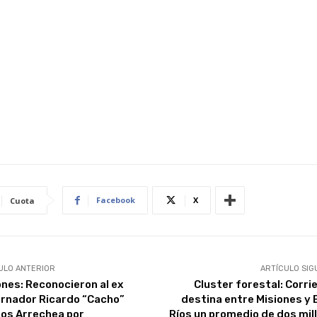
Facebook
X
Cuota
ULO ANTERIOR
ARTÍCULO SIG
ones: Reconocieron al ex
Cluster forestal: Corri
rnador Ricardo “Cacho”
destina entre Misiones y 
ios Arrechea por
Ríos un promedio de dos mil